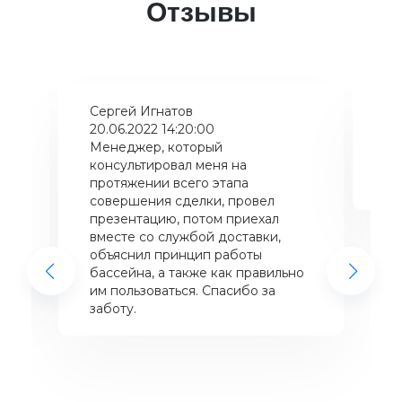
Отзывы
Сергей Игнатов
Ки
20.06.2022 14:20:00
08
Менеджер, который
Хо
консультировал меня на
ба
щий
протяжении всего этапа
це
совершения сделки, провел
же
презентацию, потом приехал
вместе со службой доставки,
объяснил принцип работы
бассейна, а также как правильно
им пользоваться. Спасибо за
заботу.