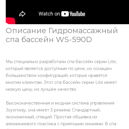
Описание Гидромассажный
спа бассейн WS-590D
Мы специально разработали спа бассейн серии Lite,
который является доступным по цене, но оснащен
большинством конфигураций, которые нравятся
многим клиентам. Этот спа бассейн серии Lite имеет
низкую цену, но лучшее качество.
Высококачественная и модная система управления
Joyonway, она имеет 3 режима: Стандартный,
экономичный, спящий. Простая обшивка из
алюминиевого пластика с приятными линиями. В спа