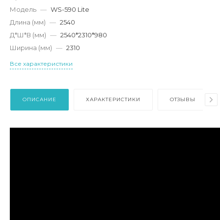
Модель
—
WS-590 Lite
Длина (мм)
—
2540
Д*Ш*В (мм)
—
2540*2310*980
Ширина (мм)
—
2310
Все характеристики
ОПИСАНИЕ
ХАРАКТЕРИСТИКИ
ОТЗЫВЫ