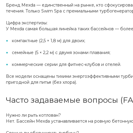
Бренд Mexda — единственный на рынке, кто сфокусирова
течения. Только Swim Spa с премиальными турбогенерато
Цифра экспертизы:
У Mexda самая большая линейка таких бассейнов — боле
компактные (2,5 × 1,8 м) для двоих;
семейные (5 × 2,2 м) с двумя зонами плавания;
коммерческие серии для фитнес-клубов и отелей.
Все модели оснащены тихими энергоэффективными турбин
пригодной для питья (без хлора).
Часто задаваемые вопросы (F
Нужно ли рыть котлован?
Нет. Бассейн Mexda устанавливается на ровную бетонную 
Сложно ли обслуживать турбину?