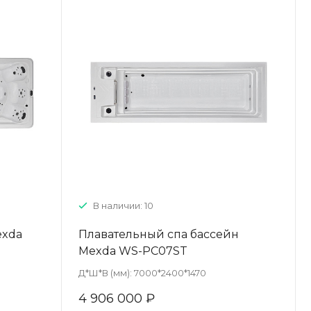
В наличии: 10
exda
Плавательный спа бассейн
Mexda WS-PC07ST
Д*Ш*В (мм):
7000*2400*1470
4 906 000 ₽