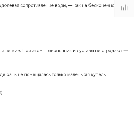
. Липецк, ТЦ
еодолевая сопротивление воды, — как на бесконечной
Ривьера", ул.
атукова, 51, ТЦ
"Ривьера"
Пн-Вс 10:00-20:00
info@mexda.ru
 и лёгкие. При этом позвоночник и суставы не страдают —
где раньше помещалась только маленькая купель.
).