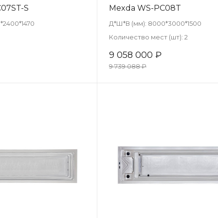
07ST-S
Mexda WS-PC08T
*2400*1470
Д*Ш*В (мм):
8000*3000*1500
Количество мест (шт):
2
9 058 000 ₽
9 739 088 ₽