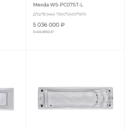
Mexda WS-PC07ST-L
Д*Ш*В (мм):
7500*2400*1470
5 036 000 ₽
5 414 850 ₽