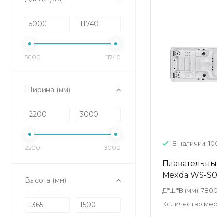
5000
11740
Ширина (мм)
В наличии: 10
2200
3000
Плавательны
Mexda WS-S
Высота (мм)
Д*Ш*В (мм):
7800
Количество мест