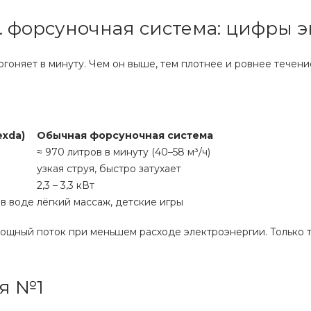
. форсуночная система: цифры 
огоняет в минуту. Чем он выше, тем плотнее и ровнее течени
xda)
Обычная форсуночная система
≈ 970 литров в минуту (40–58 м³/ч)
узкая струя, быстро затухает
2,3 – 3,3 кВт
 в воде
лёгкий массаж, детские игры
мощный поток при меньшем расходе электроэнергии. Только 
я №1