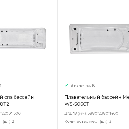
0
В наличии: 10
й спа бассейн
Плавательный бассейн M
08T2
WS-S06CT
*2200*1500
Д*Ш*В (мм):
5880*2380*1400
 (шт):
2
Количество мест (шт):
3