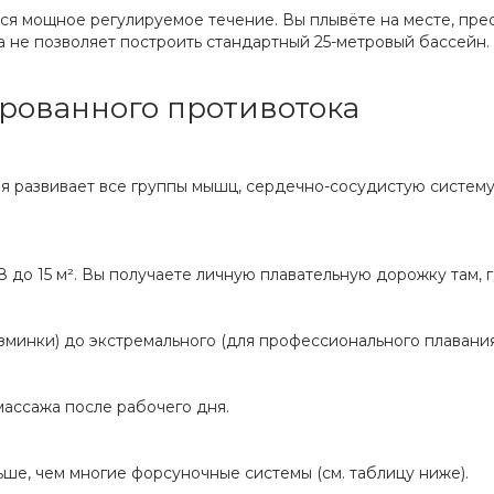
г
тся мощное регулируемое течение. Вы плывёте на месте, пр
"
К
а не позволяет построить стандартный 25-метровый бассейн.
рованного противотока
ия развивает все группы мышц, сердечно-сосудистую систему
 до 15 м². Вы получаете личную плавательную дорожку там, 
азминки) до экстремального (для профессионального плавания
ассажа после рабочего дня.
ше, чем многие форсуночные системы (см. таблицу ниже).