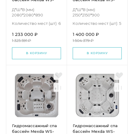
092H
594H
Д*Ш*В (мм):
Д*Ш*В (мм):
2080*2080*890
2150*2150*900
Количество мест (шт):
6
Количество мест (шт):
5
1 233 000 ₽
1 400 000 ₽
1 325 591 ₽
1 504 379 ₽
В КОРЗИНУ
В КОРЗИНУ
Гидромассажный спа
Гидромассажный спа
бассейн Mexda WS-
бассейн Mexda WS-