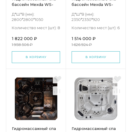
бассейн Mexda WS-
бассейн Mexda WS-
SP2800
598
Д*Ш*В (мм):
Д*Ш*В (мм):
2800*2800*1050
2350*2350*920
Количество мест (шт):
8
Количество мест (шт):
6
1 822 000 ₽
1 514 000 ₽
1 958 506 ₽
1 626 924 ₽
В КОРЗИНУ
В КОРЗИНУ
Гидромассажный спа
Гидромассажный спа