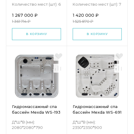
Количество мест (шт):
6
Количество мест (шт):
7
1 267 000 ₽
1 420 000 ₽
1 361 714 ₽
1 525 870 ₽
В КОРЗИНУ
В КОРЗИНУ
Гидромассажный спа
Гидромассажный спа
бассейн Mexda WS-193
бассейн Mexda WS-691
Д*Ш*В (мм):
Д*Ш*В (мм):
2080*2080*790
2350*2350*900