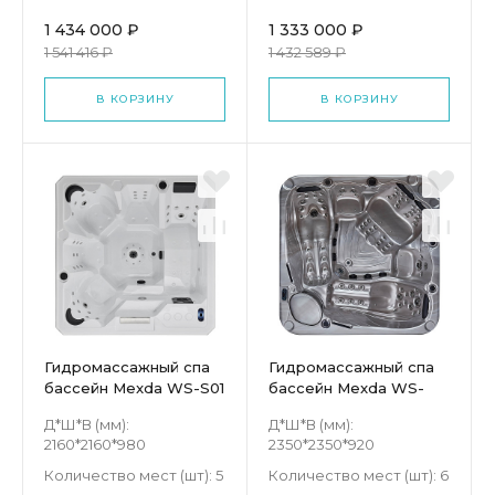
1 434 000 ₽
1 333 000 ₽
1 541 416 ₽
1 432 589 ₽
В КОРЗИНУ
В КОРЗИНУ
Гидромассажный спа
Гидромассажный спа
бассейн Mexda WS-S01
бассейн Mexda WS-
598H
Д*Ш*В (мм):
Д*Ш*В (мм):
2160*2160*980
2350*2350*920
Количество мест (шт):
5
Количество мест (шт):
6