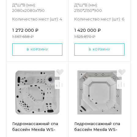
193H
693H
Д*Ш*В (мм):
Д*Ш*В (мм):
2080x2080x790
2150*2150*900
Количество мест (шт):
4
Количество мест (шт):
6
1 272 000 ₽
1 420 000 ₽
1 367 658 ₽
1 525 870 ₽
В КОРЗИНУ
В КОРЗИНУ
Гидромассажный спа
Гидромассажный спа
бассейн Mexda WS-
бассейн Mexda WS-
691H
PC02S