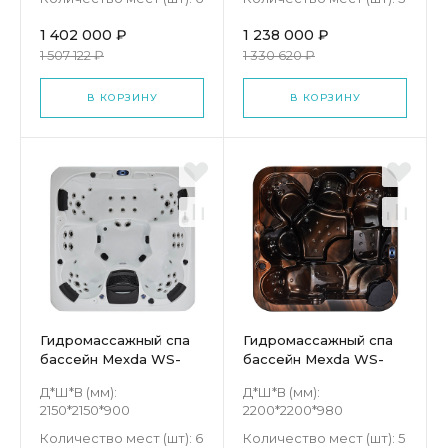
1 402 000 ₽
1 238 000 ₽
1 507 122 ₽
1 330 620 ₽
В КОРЗИНУ
В КОРЗИНУ
Гидромассажный спа
Гидромассажный спа
бассейн Mexda WS-
бассейн Mexda WS-
693
H01
Д*Ш*В (мм):
Д*Ш*В (мм):
2150*2150*900
2200*2200*980
Количество мест (шт):
6
Количество мест (шт):
5