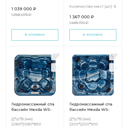
Количество мест (шт):
6
1 039 000 ₽
1 298 075 ₽
1 367 000 ₽
1 469 170 ₽
В КОРЗИНУ
В КОРЗИНУ
Гидромассажный спа
Гидромассажный спа
бассейн Mexda WS-
бассейн Mexda WS-
192H
694H
Д*Ш*В (мм):
Д*Ш*В (мм):
2080*2080*890
2200*2200*900