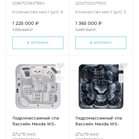
2080*2080*890
2200*2200*900
Количество мест (шт):
6
Количество мест (шт):
5
1 225 000 ₽
1 365 000 ₽
1 316 445 ₽
1 467 341 ₽
В КОРЗИНУ
В КОРЗИНУ
Гидромассажный спа
Гидромассажный спа
бассейн Mexda WS-
бассейн Mexda WS-
594
692
Д*Ш*В (мм):
Д*Ш*В (мм):