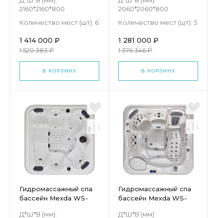
Д*Ш*В (мм):
Д*Ш*В (мм):
2160*2160*800
2060*2060*800
Количество мест (шт):
6
Количество мест (шт):
5
1 414 000 ₽
1 281 000 ₽
1 520 383 ₽
1 376 346 ₽
В КОРЗИНУ
В КОРЗИНУ
Гидромассажный спа
Гидромассажный спа
бассейн Mexda WS-
бассейн Mexda WS-
092C
596
Д*Ш*В (мм):
Д*Ш*В (мм):