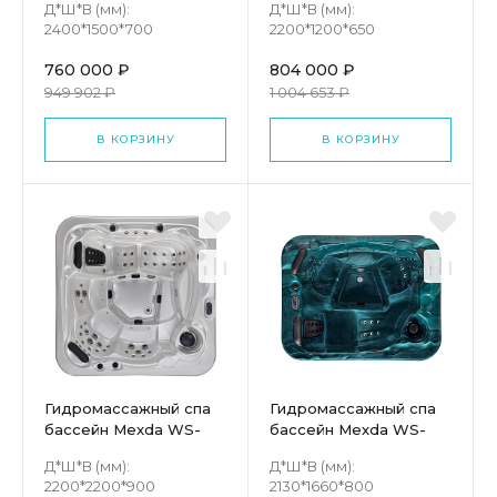
Д*Ш*В (мм):
Д*Ш*В (мм):
2400*1500*700
2200*1200*650
760 000 ₽
804 000 ₽
949 902 ₽
1 004 653 ₽
В КОРЗИНУ
В КОРЗИНУ
Гидромассажный спа
Гидромассажный спа
бассейн Mexda WS-
бассейн Mexda WS-
596H
597S
Д*Ш*В (мм):
Д*Ш*В (мм):
2200*2200*900
2130*1660*800