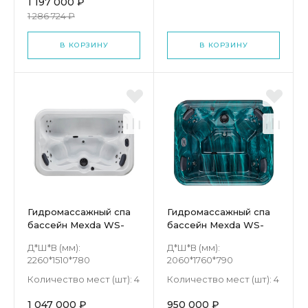
1 197 000 ₽
1 286 724 ₽
В КОРЗИНУ
В КОРЗИНУ
Гидромассажный спа
Гидромассажный спа
бассейн Mexda WS-
бассейн Mexda WS-
099S
094S
Д*Ш*В (мм):
Д*Ш*В (мм):
2260*1510*780
2060*1760*790
Количество мест (шт):
4
Количество мест (шт):
4
1 047 000 ₽
950 000 ₽