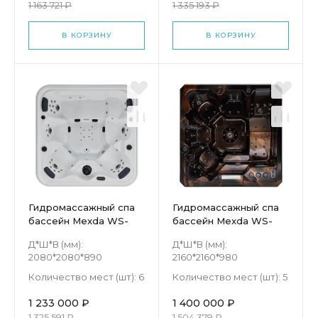
1 163 721 ₽
1 335 193 ₽
В КОРЗИНУ
В КОРЗИНУ
Гидромассажный спа
Гидромассажный спа
бассейн Mexda WS-
бассейн Mexda WS-
092H
008H
Д*Ш*В (мм):
Д*Ш*В (мм):
2080*2080*890
2160*2160*980
Количество мест (шт):
6
Количество мест (шт):
5
1 233 000 ₽
1 400 000 ₽
1 325 591 ₽
1 504 379 ₽