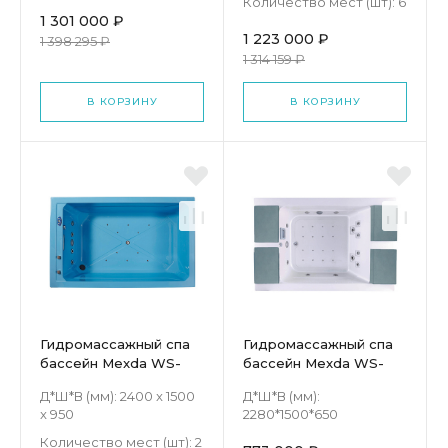
Количество мест (шт):
6
1 301 000 ₽
1 223 000 ₽
1 398 295 ₽
1 314 159 ₽
В КОРЗИНУ
В КОРЗИНУ
Гидромассажный спа
Гидромассажный спа
бассейн Mexda WS-
бассейн Mexda WS-
BB02
S020L
Д*Ш*В (мм):
2400 x 1500
Д*Ш*В (мм):
x 950
2280*1500*650
Количество мест (шт):
2