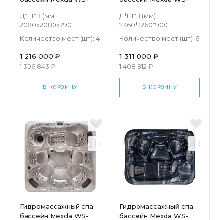
193S
593S
Д*Ш*В (мм):
Д*Ш*В (мм):
2080x2080x790
2360*2260*900
Количество мест (шт):
4
Количество мест (шт):
6
1 216 000 ₽
1 311 000 ₽
1 306 843 ₽
1 408 812 ₽
В КОРЗИНУ
В КОРЗИНУ
Гидромассажный спа
Гидромассажный спа
бассейн Mexda WS-
бассейн Mexda WS-