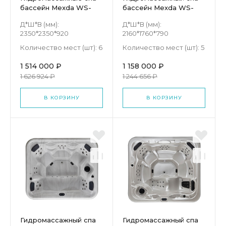
бассейн Mexda WS-
бассейн Mexda WS-
598
295S
Д*Ш*В (мм):
Д*Ш*В (мм):
2350*2350*920
2160*1760*790
Количество мест (шт):
6
Количество мест (шт):
5
1 514 000 ₽
1 158 000 ₽
1 626 924 ₽
1 244 656 ₽
В КОРЗИНУ
В КОРЗИНУ
Гидромассажный спа
Гидромассажный спа