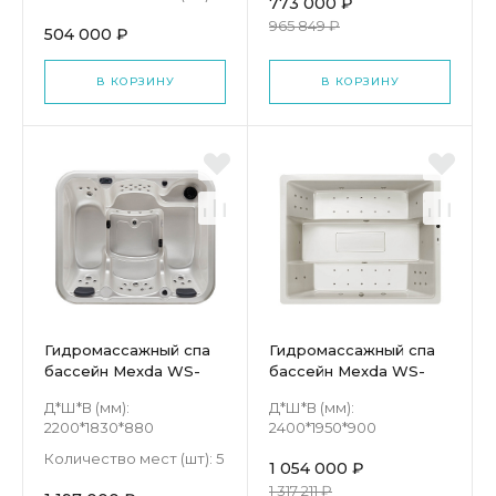
773 000 ₽
965 849 ₽
504 000 ₽
В КОРЗИНУ
В КОРЗИНУ
Гидромассажный спа
Гидромассажный спа
бассейн Mexda WS-
бассейн Mexda WS-
191S
S026
Д*Ш*В (мм):
Д*Ш*В (мм):
2200*1830*880
2400*1950*900
Количество мест (шт):
5
1 054 000 ₽
1 317 211 ₽