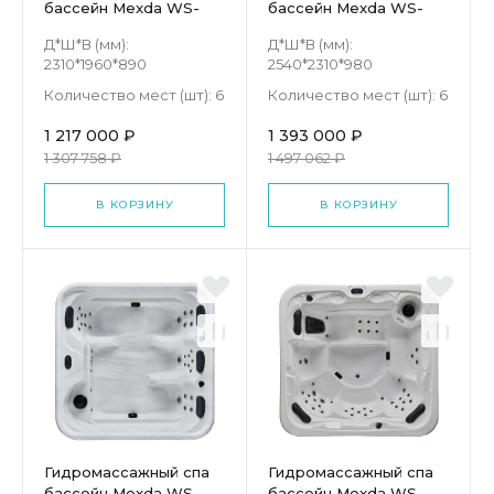
бассейн Mexda WS-
бассейн Mexda WS-
093S
590S
Д*Ш*В (мм):
Д*Ш*В (мм):
2310*1960*890
2540*2310*980
Количество мест (шт):
6
Количество мест (шт):
6
1 217 000 ₽
1 393 000 ₽
1 307 758 ₽
1 497 062 ₽
В КОРЗИНУ
В КОРЗИНУ
Гидромассажный спа
Гидромассажный спа
бассейн Mexda WS-
бассейн Mexda WS-