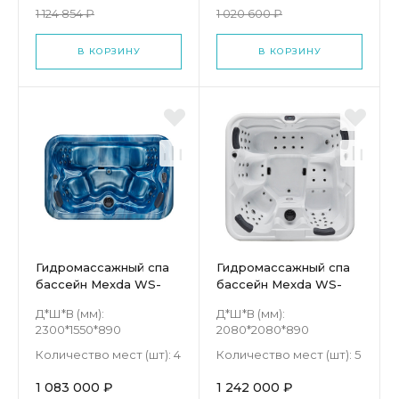
1 124 854 ₽
1 020 600 ₽
В КОРЗИНУ
В КОРЗИНУ
Гидромассажный спа
Гидромассажный спа
бассейн Mexda WS-
бассейн Mexda WS-
012S
006S
Д*Ш*В (мм):
Д*Ш*В (мм):
2300*1550*890
2080*2080*890
Количество мест (шт):
4
Количество мест (шт):
5
1 083 000 ₽
1 242 000 ₽