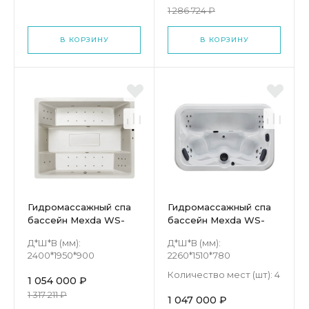
1 286 724 ₽
В КОРЗИНУ
В КОРЗИНУ
Гидромассажный спа
Гидромассажный спа
бассейн Mexda WS-
бассейн Mexda WS-
S026
099S
Д*Ш*В (мм):
Д*Ш*В (мм):
2400*1950*900
2260*1510*780
Количество мест (шт):
4
1 054 000 ₽
1 317 211 ₽
1 047 000 ₽