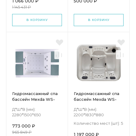
1 066 000 ₽
500 000 ₽
1 145 431 ₽
В КОРЗИНУ
В КОРЗИНУ
Гидромассажный спа
Гидромассажный спа
бассейн Mexda WS-
бассейн Mexda WS-
S020L
191S
Д*Ш*В (мм):
Д*Ш*В (мм):
2280*1500*650
2200*1830*880
Количество мест (шт):
5
773 000 ₽
965 849 ₽
1 197 000 ₽