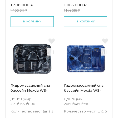
1 308 000 ₽
1 065 000 ₽
1 405 611 ₽
1 144 516 ₽
В КОРЗИНУ
В КОРЗИНУ
Гидромассажный спа
Гидромассажный спа
бассейн Mexda WS-
бассейн Mexda WS-
597
294S
Д*Ш*В (мм):
Д*Ш*В (мм):
2130*1660*800
2060*1460*790
Количество мест (шт):
3
Количество мест (шт):
5