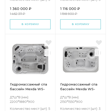
1 360 000 ₽
1 116 000 ₽
1 462 311 ₽
1 198 930 ₽
В КОРЗИНУ
В КОРЗИНУ
Гидромассажный спа
Гидромассажный спа
бассейн Mexda WS-
бассейн Mexda WS-
591S
695S
Д*Ш*В (мм):
Д*Ш*В (мм):
2200*1880*900
2150*1550*900
Количество мест (шт):
5
Количество мест (шт):
3