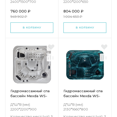
2400*1500*700
2200*1200*650
760 000 ₽
804 000 ₽
949 902 ₽
1 004 653 ₽
В КОРЗИНУ
В КОРЗИНУ
Гидромассажный спа
Гидромассажный спа
бассейн Mexda WS-
бассейн Mexda WS-
596H
597S
Д*Ш*В (мм):
Д*Ш*В (мм):
2200*2200*900
2130*1660*800
Количество мест (шт):
5
Количество мест (шт):
3