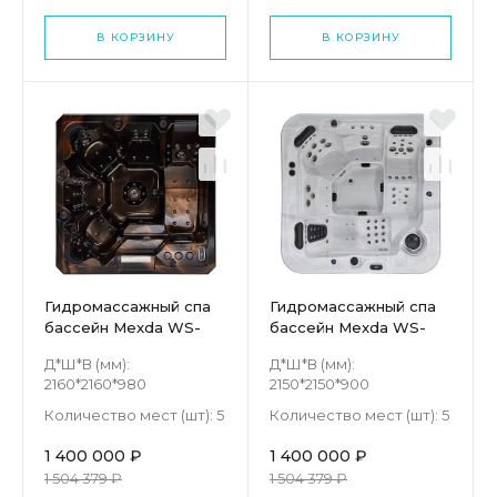
В КОРЗИНУ
В КОРЗИНУ
Гидромассажный спа
Гидромассажный спа
бассейн Mexda WS-
бассейн Mexda WS-
008H
594H
Д*Ш*В (мм):
Д*Ш*В (мм):
2160*2160*980
2150*2150*900
Количество мест (шт):
5
Количество мест (шт):
5
1 400 000 ₽
1 400 000 ₽
1 504 379 ₽
1 504 379 ₽