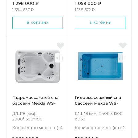
1 298 000 ₽
1 059 000 ₽
1 394 637 ₽
1 138 572 ₽
В КОРЗИНУ
В КОРЗИНУ
Гидромассажный спа
Гидромассажный спа
бассейн Mexda WS-
бассейн Mexda WS-
292S
BB02
Д*Ш*В (мм):
Д*Ш*В (мм):
2400 x 1500
2000*1500*790
x 950
Количество мест (шт):
4
Количество мест (шт):
2