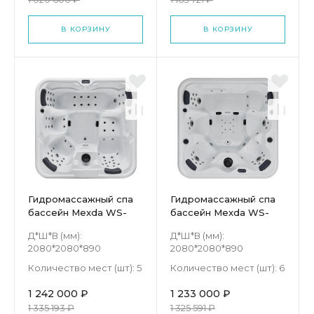
В КОРЗИНУ
В КОРЗИНУ
Гидромассажный спа
Гидромассажный спа
бассейн Mexda WS-
бассейн Mexda WS-
006S
092H
Д*Ш*В (мм):
Д*Ш*В (мм):
2080*2080*890
2080*2080*890
Количество мест (шт):
5
Количество мест (шт):
6
1 242 000 ₽
1 233 000 ₽
1 335 193 ₽
1 325 591 ₽