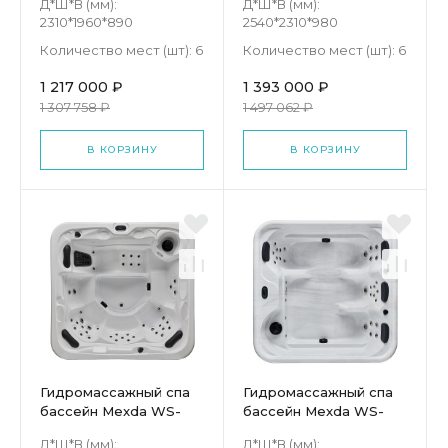
Д*Ш*В (мм):
Д*Ш*В (мм):
2310*1960*890
2540*2310*980
Количество мест (шт):
6
Количество мест (шт):
6
1 217 000 ₽
1 393 000 ₽
1 307 758 ₽
1 497 062 ₽
В КОРЗИНУ
В КОРЗИНУ
Гидромассажный спа
Гидромассажный спа
бассейн Mexda WS-
бассейн Mexda WS-
593S
193S
Д*Ш*В (мм):
Д*Ш*В (мм):