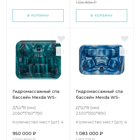
1 124 854 ₽
В КОРЗИНУ
В КОРЗИНУ
Гидромассажный спа
Гидромассажный спа
бассейн Mexda WS-
бассейн Mexda WS-
094S
012S
Д*Ш*В (мм):
Д*Ш*В (мм):
2060*1760*790
2300*1550*890
Количество мест (шт):
4
Количество мест (шт):
4
950 000 ₽
1 083 000 ₽
1 020 600 ₽
1 163 721 ₽