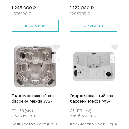
1 243 000 ₽
1 122 000 ₽
1 336 108 ₽
1 205 789 ₽
В КОРЗИНУ
В КОРЗИНУ
Гидромассажный спа
Гидромассажный спа
бассейн Mexda WS-
бассейн Mexda WS-
692S
099
Д*Ш*В (мм):
Д*Ш*В (мм):
2150*2150*900
2260*1510*780
Количество мест (шт):
6
Количество мест (шт):
4