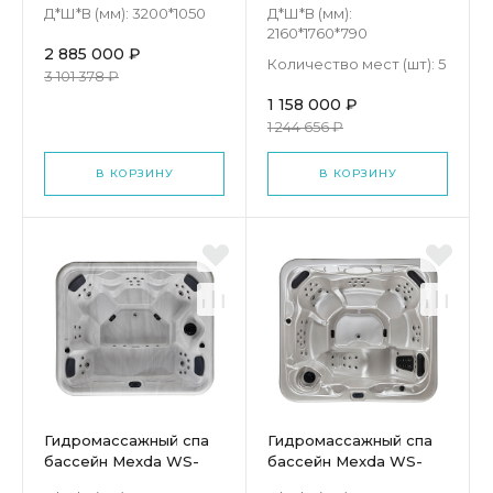
Д*Ш*В (мм):
3200*1050
Д*Ш*В (мм):
2160*1760*790
2 885 000 ₽
Количество мест (шт):
5
3 101 378 ₽
1 158 000 ₽
1 244 656 ₽
В КОРЗИНУ
В КОРЗИНУ
Гидромассажный спа
Гидромассажный спа
бассейн Mexda WS-
бассейн Mexda WS-
093S
590S