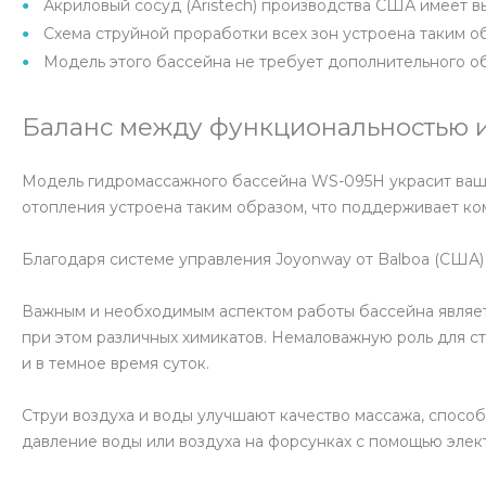
Акриловый сосуд (Aristech) производства США имеет 
Схема струйной проработки всех зон устроена таким о
Модель этого бассейна не требует дополнительного о
Баланс между функциональностью и
Модель гидромассажного бассейна WS-095H украсит ваш у
отопления устроена таким образом, что поддерживает к
Благодаря системе управления Joyonway от Balboa (США) 
Важным и необходимым аспектом работы бассейна является
при этом различных химикатов. Немаловажную роль для с
и в темное время суток.
Струи воздуха и воды улучшают качество массажа, спосо
давление воды или воздуха на форсунках с помощью элек