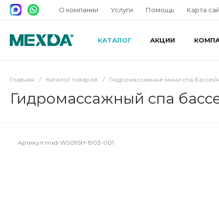
О компании
Услуги
Помощь
Карта са
КАТАЛОГ
АКЦИИ
КОМП
Главная
/
Каталог товаров
/
Гидромассажные мини спа бассей
Гидромассажный спа басс
Артикул
mxd-WS095H-1903-001