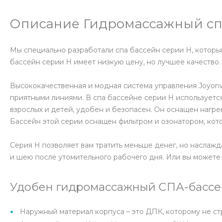
Описание Гидромассажный сп
Мы специально разработали спа бассейн серии H, которы
бассейн серии H имеет низкую цену, но лучшее качество.
Высококачественная и модная система управления Joyonw
приятными линиями. В спа бассейне серии H использует
взрослых и детей, удобен и безопасен. Он оснащен нагр
Бассейн этой серии оснащен фильтром и озонатором, кот
Серия H позволяет вам тратить меньше денег, но наслаж
и шею после утомительного рабочего дня. Или вы можете 
Удобен гидромассажный СПА-бассей
Наружный материал корпуса – это ДПК, которому не ст