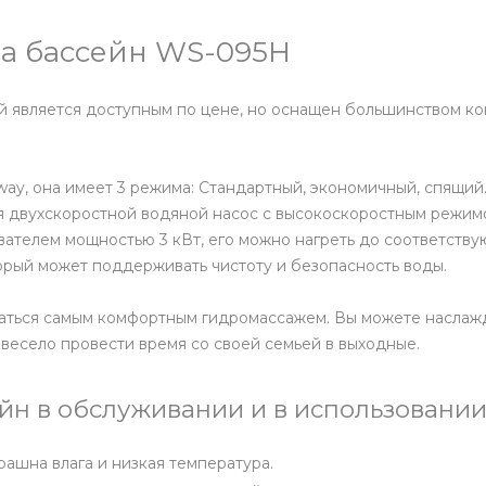
а бассейн WS-095H
й является доступным по цене, но оснащен большинством кон
ay, она имеет 3 режима: Стандартный, экономичный, спящий
ся двухскоростной водяной насос с высокоскоростным режим
евателем мощностью 3 кВт, его можно нагреть до соответств
орый может поддерживать чистоту и безопасность воды.
даться самым комфортным гидромассажем. Вы можете наслаж
весело провести время со своей семьей в выходные.
н в обслуживании и в использовании
рашна влага и низкая температура.