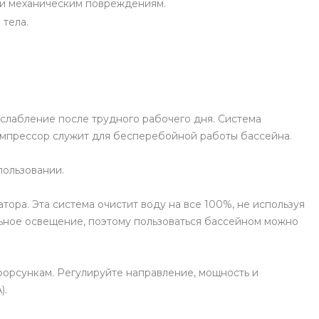
м и механическим повреждениям.
 тела.
сслабление после трудного рабочего дня. Система
омпрессор служит для бесперебойной работы бассейна.
пользовании.
ора. Эта система очистит воду на все 100%, не используя
льное освещение, поэтому пользоваться бассейном можно
форсункам. Регулируйте направление, мощность и
).