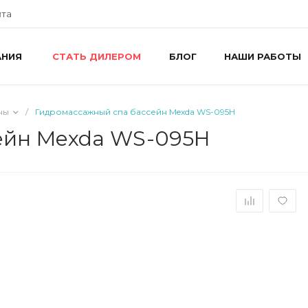
йта
АНИЯ
БЛОГ
НАШИ РАБОТЫ
СТАТЬ ДИЛЕРОМ
+
г
R
ш
ны
/
Гидромассажный спа бассейн Mexda WS-095H
8
R
ейн Mexda WS-095H
П
i
+
г
У
П
i