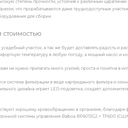
высокую степень прочности, устойчив к различным царапина
бразом, что прорабатываются даже труднодоступные участки
борудования для сборки.
 стоимостью
садебный участок, а так же будет доставлять радость и ра
омфортную температуру в любую погоду, а мощный насос и к
вам не нужно прилагать много усилий, проста и понятна в ис
 система фильтрации в виде картриджного фильтра и озонат
тильного дизайна играет LED-подсветка, создаёт дополните
бствуют хорошему кровообращению в организме, благодаря 
тронной системы управления Balboa BP6013G2 + TP600 (США