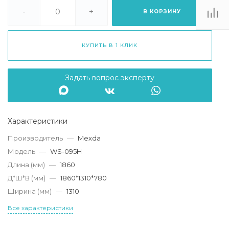
. Липецк, ТЦ
Ривьера", ул.
-
+
В КОРЗИНУ
атукова, 51, ТЦ
"Ривьера"
Пн-Вс 10:00-20:00
КУПИТЬ В 1 КЛИК
info@mexda.ru
Задать вопрос эксперту
Характеристики
Производитель
—
Mexda
Модель
—
WS-095H
Длина (мм)
—
1860
Д*Ш*В (мм)
—
1860*1310*780
Ширина (мм)
—
1310
Все характеристики