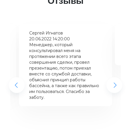
Отзывы
Сергей Игнатов
Ки
20.06.2022 14:20:00
08
Менеджер, который
Хо
консультировал меня на
ба
щий
протяжении всего этапа
це
совершения сделки, провел
же
презентацию, потом приехал
вместе со службой доставки,
объяснил принцип работы
бассейна, а также как правильно
им пользоваться. Спасибо за
заботу.