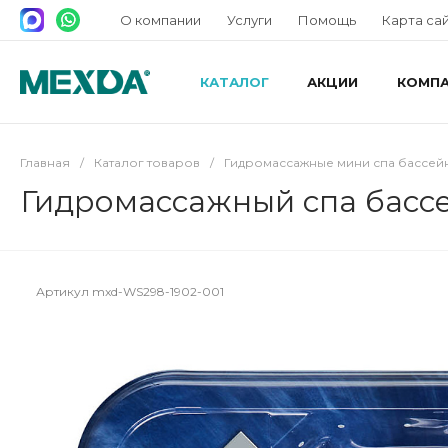
О компании
Услуги
Помощь
Карта са
КАТАЛОГ
АКЦИИ
КОМП
Главная
/
Каталог товаров
/
Гидромассажные мини спа бассей
Гидромассажный спа басс
Артикул
mxd-WS298-1902-001