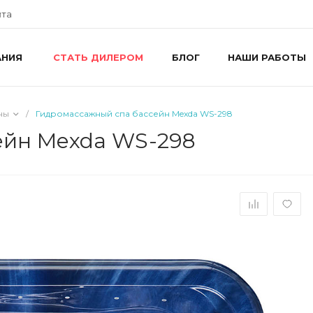
йта
АНИЯ
БЛОГ
НАШИ РАБОТЫ
СТАТЬ ДИЛЕРОМ
+
г
R
ш
ны
/
Гидромассажный спа бассейн Mexda WS-298
8
R
ейн Mexda WS-298
П
i
+
г
У
П
i