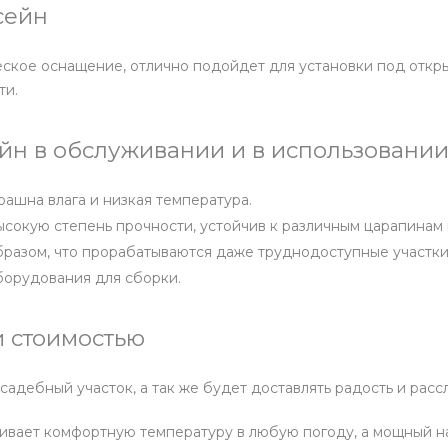
сейн
ское оснащение, отлично подойдет для установки под откры
ти.
н в обслуживании и в использовании
рашна влага и низкая температура.
высокую степень прочности, устойчив к различным царапина
бразом, что прорабатываются даже труднодоступные участки
борудования для сборки.
 стоимостью
дебный участок, а так же будет доставлять радость и расс
живает комфортную температуру в любую погоду, а мощный 