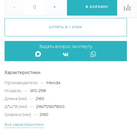
. Липецк, ТЦ
Ривьера", ул.
-
+
В КОРЗИНУ
атукова, 51, ТЦ
"Ривьера"
Пн-Вс 10:00-20:00
КУПИТЬ В 1 КЛИК
info@mexda.ru
Задать вопрос эксперту
Характеристики
Производитель
—
Mexda
Модель
—
WS-298
Длина (мм)
—
2160
Д*Ш*В (мм)
—
2160*2160*800
Ширина (мм)
—
2160
Все характеристики