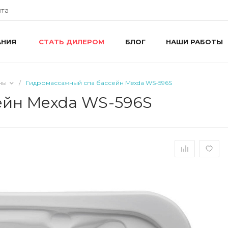
йта
АНИЯ
БЛОГ
НАШИ РАБОТЫ
СТАТЬ ДИЛЕРОМ
+
г
R
ш
ны
/
Гидромассажный спа бассейн Mexda WS-596S
8
R
ейн Mexda WS-596S
П
i
+
г
У
П
i