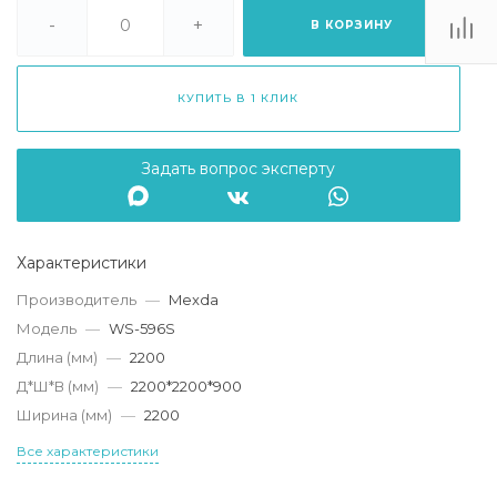
. Липецк, ТЦ
Ривьера", ул.
-
+
В КОРЗИНУ
атукова, 51, ТЦ
"Ривьера"
Пн-Вс 10:00-20:00
КУПИТЬ В 1 КЛИК
info@mexda.ru
Задать вопрос эксперту
Характеристики
Производитель
—
Mexda
Модель
—
WS-596S
Длина (мм)
—
2200
Д*Ш*В (мм)
—
2200*2200*900
Ширина (мм)
—
2200
Все характеристики