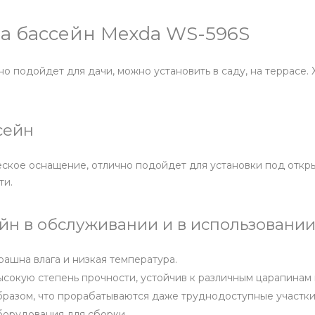
а бассейн Mexda WS-596S
 подойдет для дачи, можно установить в саду, на террасе.
сейн
ское оснащение, отлично подойдет для установки под откры
ти.
н в обслуживании и в использовании
рашна влага и низкая температура.
высокую степень прочности, устойчив к различным царапина
бразом, что прорабатываются даже труднодоступные участки
борудования для сборки.