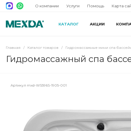
О компании
Услуги
Помощь
Карта са
КАТАЛОГ
АКЦИИ
КОМП
Главная
/
Каталог товаров
/
Гидромассажные мини спа бассей
Гидромассажный спа басс
Артикул
mxd-WS596S-1905-001