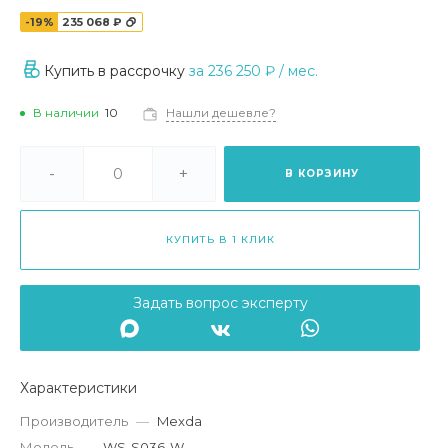
-19%
235 068 ₽
Купить в рассрочку
за
236 250 ₽
/ мес.
В наличии
10
Нашли дешевле?
-
+
В КОРЗИНУ
КУПИТЬ В 1 КЛИК
Задать вопрос эксперту
Характеристики
Производитель
—
Mexda
Модель
—
WS-S036-W