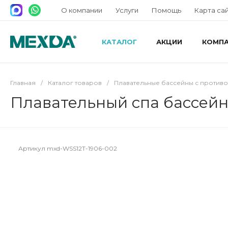
О компании
Услуги
Помощь
Карта са
КАТАЛОГ
АКЦИИ
КОМП
Главная
/
Каталог товаров
/
Плавательные бассейны с против
Плавательный спа бассейн
Артикул
mxd-WSS12T-1906-002