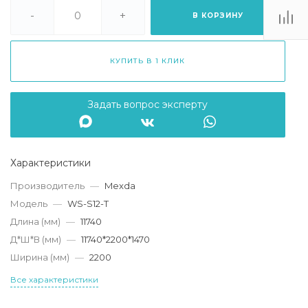
. Липецк, ТЦ
Ривьера", ул.
-
+
В КОРЗИНУ
атукова, 51, ТЦ
"Ривьера"
Пн-Вс 10:00-20:00
КУПИТЬ В 1 КЛИК
info@mexda.ru
Задать вопрос эксперту
Характеристики
Производитель
—
Mexda
Модель
—
WS-S12-T
Длина (мм)
—
11740
Д*Ш*В (мм)
—
11740*2200*1470
Ширина (мм)
—
2200
Все характеристики