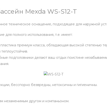
ассейн Mexda WS-S12-T
ное техническое оснащение, подходящее для наружной уст
 для полного использования, т.е. имеет:
 пластика премиум класса, обладающая высокой степенью те
и теплоустойчив.
добные подголовники делают ваш отдых поистине незабываем
ания.
укции, бесспорно безвредны, нетоксичны и гигиеничны.
им незаменимым другом и компаньоном.