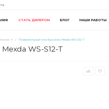
йта
АНИЯ
БЛОГ
НАШИ РАБОТЫ
СТАТЬ ДИЛЕРОМ
+
г
R
ш
отоком
/
Плавательный спа бассейн Mexda WS-S12-T
8
R
 Mexda WS-S12-T
П
i
+
г
У
П
i