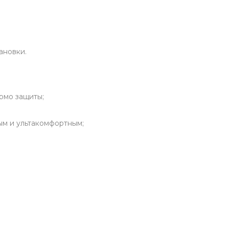
ановки.
рмо защиты;
ым и ультакомфортным;