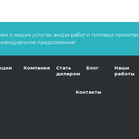
г
"
К
м о наших услугах, видах работ и типовых проектах
дивидуальное предложение!
кции
Компания
Стать
Блог
Наши
дилером
работы
Контакты