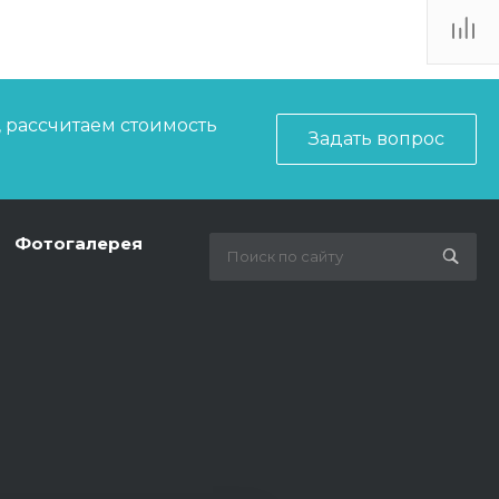
. Липецк, ТЦ
Ривьера", ул.
атукова, 51, ТЦ
"Ривьера"
Пн-Вс 10:00-20:00
info@mexda.ru
, рассчитаем стоимость
Задать вопрос
Фотогалерея