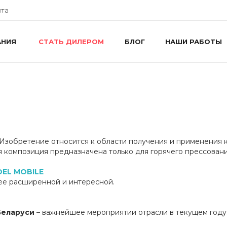
йта
АНИЯ
БЛОГ
НАШИ РАБОТЫ
СТАТЬ ДИЛЕРОМ
+
г
R
ш
8
R
П
i
Изобретение относится к области получения и применения 
+
 композиция предназначена только для горячего прессовани
г
У
DEL MOBILE
П
лее расширенной и интересной.
i
Беларуси
– важнейшее мероприятии отрасли в текущем году