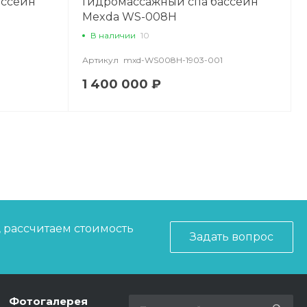
ассейн
Гидромассажный спа бассейн
Mexda WS-008H
В наличии
10
Артикул
mxd-WS008H-1903-001
1 400 000 ₽
, рассчитаем стоимость
Задать вопрос
Фотогалерея