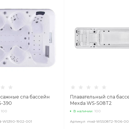
сажные спа бассейн
Плавательный спа басс
-390
Mexda WS-S08T2
100
В наличии
100
d-WS390-1902-001
Артикул
mxd-WSS08T2-1906-00