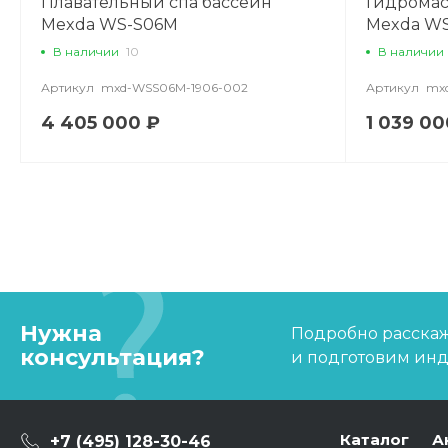
Плавательный спа бассейн
Гидромас
Mexda WS-S06M
Mexda WS
В наличии
10
В наличии
Артикул
mxd-WSS06M-1906-002
Артикул
mxd
4 405 000 ₽
1 039 00
Нужна
Подробно расскаже
консультация?
и подготовим ин
Каталог
А
+7 (495) 128-30-46