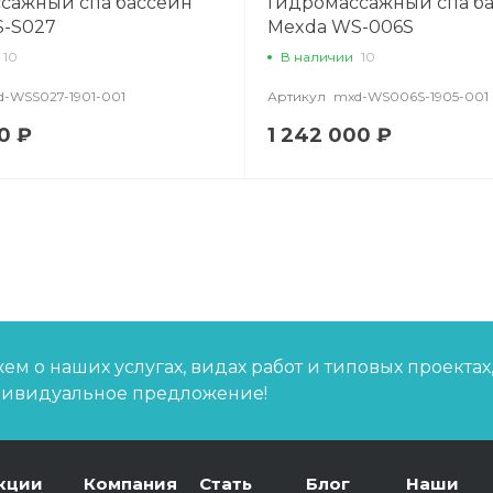
сажный спа бассейн
Гидромассажный спа б
-S027
Mexda WS-006S
10
В наличии
10
-WSS027-1901-001
Артикул
mxd-WS006S-1905-001
0 ₽
1 242 000 ₽
м о наших услугах, видах работ и типовых проектах
дивидуальное предложение!
кции
Компания
Стать
Блог
Наши