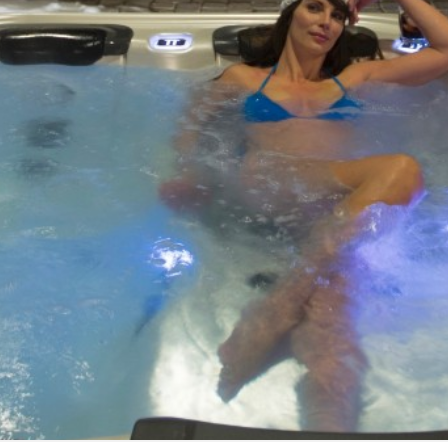
г
"
К