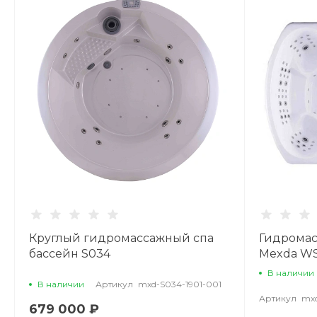
Круглый гидромассажный спа
Гидромас
бассейн S034
Mexda WS
В наличии
В наличии
Артикул
mxd-S034-1901-001
Артикул
mx
679 000 ₽