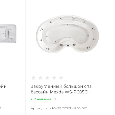
ейн
Закруглённый большой спа
бассейн Mexda WS-PC05CH
В наличии
10
2
Артикул
mxd-WSPC05CH-1905-001