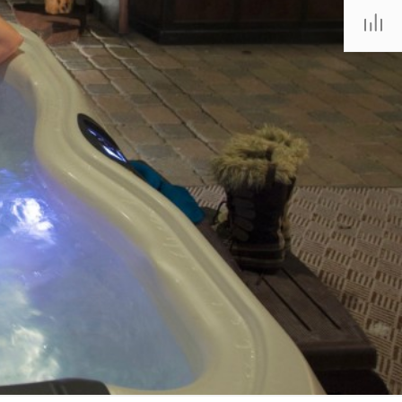
. Липецк, ТЦ
Ривьера", ул.
атукова, 51, ТЦ
"Ривьера"
Пн-Вс 10:00-20:00
info@mexda.ru