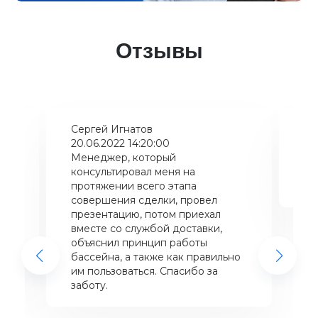
Отзывы
Сергей Игнатов
Ки
20.06.2022 14:20:00
08
Менеджер, который
Хо
консультировал меня на
ба
щий
протяжении всего этапа
це
совершения сделки, провел
же
презентацию, потом приехал
вместе со службой доставки,
объяснил принцип работы
бассейна, а также как правильно
им пользоваться. Спасибо за
заботу.