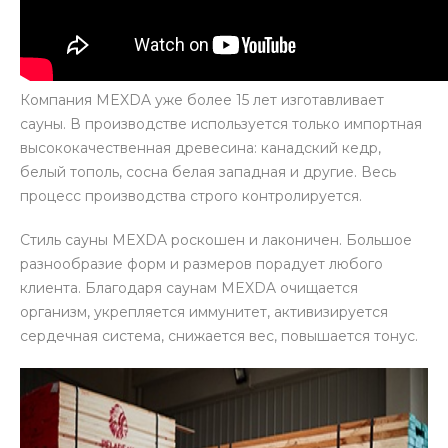
Компания MEXDA уже более 15 лет изготавливает
сауны. В производстве используется только импортная
высококачественная древесина: канадский кедр,
белый тополь, сосна белая западная и другие. Весь
процесс производства строго контролируется.
Стиль сауны MEXDA роскошен и лаконичен. Большое
разнообразие форм и размеров порадует любого
клиента. Благодаря саунам MEXDA очищается
организм, укрепляется иммунитет, активизируется
сердечная система, снижается вес, повышается тонус.