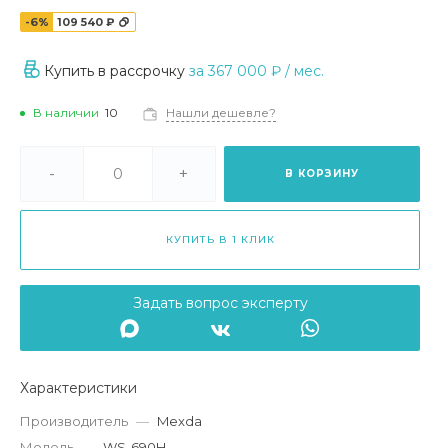
-6%
109 540 ₽
Купить в рассрочку
за
367 000 ₽
/ мес.
В наличии
10
Нашли дешевле?
-
+
В КОРЗИНУ
КУПИТЬ В 1 КЛИК
Задать вопрос эксперту
Характеристики
Производитель
—
Mexda
Модель
—
WS-690H