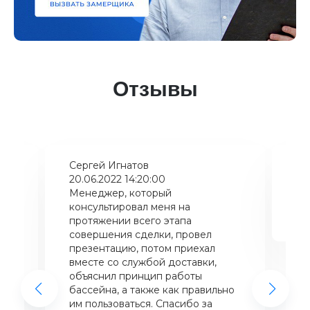
Отзывы
Сергей Игнатов
Ки
20.06.2022 14:20:00
08
Менеджер, который
Хо
консультировал меня на
ба
щий
протяжении всего этапа
це
совершения сделки, провел
же
презентацию, потом приехал
вместе со службой доставки,
объяснил принцип работы
бассейна, а также как правильно
им пользоваться. Спасибо за