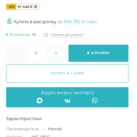
-6%
91 445 ₽
Купить в рассрочку
за
306 250 ₽
/ мес.
В наличии
10
Нашли дешевле?
-
+
В КОРЗИНУ
КУПИТЬ В 1 КЛИК
Задать вопрос эксперту
Характеристики
Производитель
—
Mexda
Модель
—
WS-092C