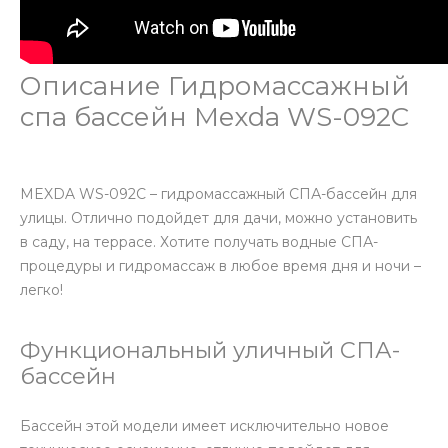
Описание Гидромассажный
спа бассейн Mexda WS-092C
MEXDA WS-092C – гидромассажный СПА-бассейн для
улицы. Отлично подойдет для дачи, можно установить
в саду, на террасе. Хотите получать водные СПА-
процедуры и гидромассаж в любое время дня и ночи –
легко!
Функциональный уличный СПА-
бассейн
Бассейн этой модели имеет исключительно новое