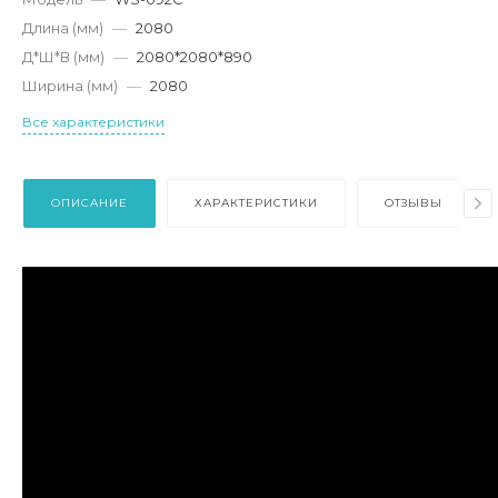
Длина (мм)
—
2080
Д*Ш*В (мм)
—
2080*2080*890
Ширина (мм)
—
2080
Все характеристики
ОПИСАНИЕ
ХАРАКТЕРИСТИКИ
ОТЗЫВЫ