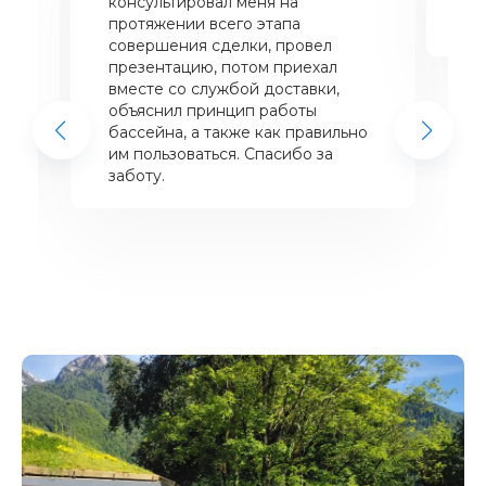
консультировал меня на
ба
щий
протяжении всего этапа
це
совершения сделки, провел
же
презентацию, потом приехал
вместе со службой доставки,
объяснил принцип работы
бассейна, а также как правильно
им пользоваться. Спасибо за
заботу.