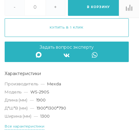
. Липецк, ТЦ
Ривьера", ул.
-
+
В КОРЗИНУ
атукова, 51, ТЦ
"Ривьера"
Пн-Вс 10:00-20:00
КУПИТЬ В 1 КЛИК
info@mexda.ru
Задать вопрос эксперту
Характеристики
Производитель
—
Mexda
Модель
—
WS-290S
Длина (мм)
—
1900
Д*Ш*В (мм)
—
1900*1300*790
Ширина (мм)
—
1300
Все характеристики