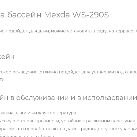
а бассейн Mexda WS-290S
 подойдет для дачи, можно установить в саду, на террасе.
сейн
ское оснащение, отлично подойдет для установки под откры
ти.
н в обслуживании и в использовании
рашна влага и низкая температура.
высокую степень прочности, устойчив к различным царапина
бразом, что прорабатываются даже труднодоступные участки
борудования для сборки.