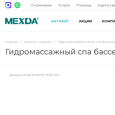
О компании
Услуги
Помощь
Карта са
КАТАЛОГ
АКЦИИ
КОМП
Главная
/
Каталог товаров
/
Гидромассажные мини спа бассей
Гидромассажный спа басс
Артикул
mxd-WS290S-1905-001