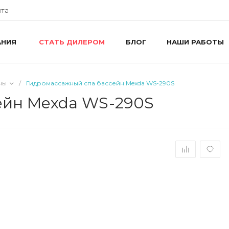
йта
АНИЯ
БЛОГ
НАШИ РАБОТЫ
СТАТЬ ДИЛЕРОМ
+
г
R
ш
ны
/
Гидромассажный спа бассейн Mexda WS-290S
8
R
ейн Mexda WS-290S
П
i
+
г
У
П
i