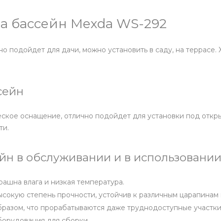
а бассейн Mexda WS-292
 подойдет для дачи, можно установить в саду, на террасе.
сейн
ское оснащение, отлично подойдет для установки под откры
ти.
н в обслуживании и в использовании
рашна влага и низкая температура.
высокую степень прочности, устойчив к различным царапина
бразом, что прорабатываются даже труднодоступные участки
борудования для сборки.