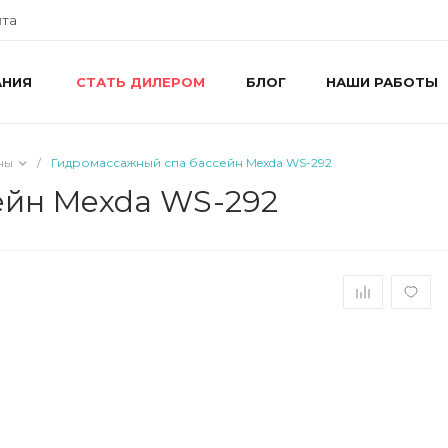
йта
АНИЯ
БЛОГ
НАШИ РАБОТЫ
СТАТЬ ДИЛЕРОМ
+
г
R
ш
ны
/
Гидромассажный спа бассейн Mexda WS-292
8
R
ейн Mexda WS-292
П
i
+
г
У
П
i