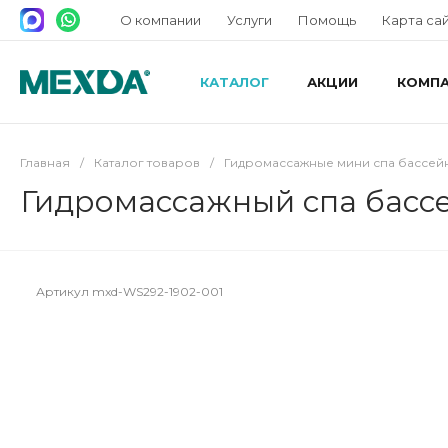
О компании
Услуги
Помощь
Карта са
КАТАЛОГ
АКЦИИ
КОМП
Главная
/
Каталог товаров
/
Гидромассажные мини спа бассей
Гидромассажный спа басс
Артикул
mxd-WS292-1902-001