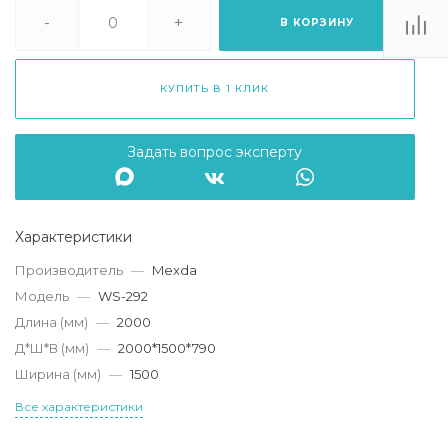
. Липецк, ТЦ
Ривьера", ул.
-
+
В КОРЗИНУ
атукова, 51, ТЦ
"Ривьера"
Пн-Вс 10:00-20:00
КУПИТЬ В 1 КЛИК
info@mexda.ru
Задать вопрос эксперту
Характеристики
Производитель
—
Mexda
Модель
—
WS-292
Длина (мм)
—
2000
Д*Ш*В (мм)
—
2000*1500*790
Ширина (мм)
—
1500
Все характеристики