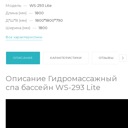
Модель
—
WS-293 Lite
Длина (мм)
—
1800
Д*Ш*В (мм)
—
1800*1800*790
Ширина (мм)
—
1800
Все характеристики
ОПИСАНИЕ
ХАРАКТЕРИСТИКИ
ОТЗЫВЫ
Описание Гидромассажный
спа бассейн WS-293 Lite