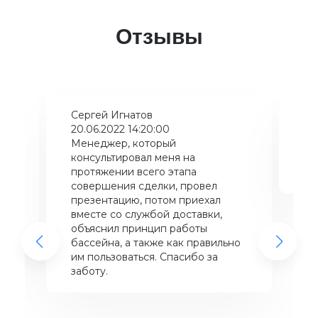
Отзывы
Сергей Игнатов
Ки
20.06.2022 14:20:00
08
Менеджер, который
Хо
консультировал меня на
ба
щий
протяжении всего этапа
це
совершения сделки, провел
же
презентацию, потом приехал
вместе со службой доставки,
объяснил принцип работы
бассейна, а также как правильно
им пользоваться. Спасибо за
заботу.