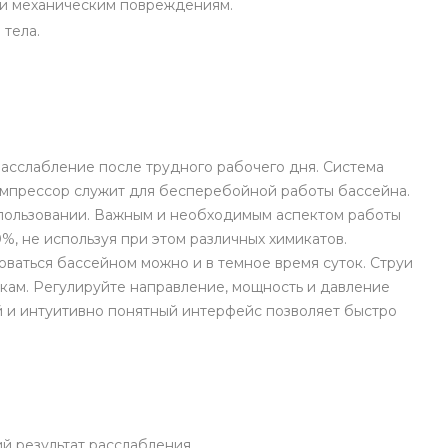
м и механическим повреждениям.
 тела.
расслабление после трудного рабочего дня. Система
омпрессор служит для бесперебойной работы бассейна.
использовании. Важным и необходимым аспектом работы
%, не используя при этом различных химикатов.
ваться бассейном можно и в темное время суток. Струи
кам. Регулируйте направление, мощность и давление
й и интуитивно понятный интерфейс позволяет быстро
й результат расслабления.