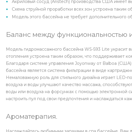
Акриловый сосуд (Aristech) производства США имеет 
Схема струйной проработки всех зон устроена таким о
Модель этого бассейна не требует дополнительного о
Баланс между функциональностью и
Модель гидромассажного бассейна WS-593 Lite украсит ва
отопления устроена таким образом, что поддерживает к
Благодаря системе управления Joyonway от Balboa (США)
бассейна является система фильтрации в виде картриджног
Немаловажную роль для стильного дизайна играет LED-по
воздуха и воды улучшают качество массажа, способствую
воды или воздуха на форсунках с помощью электронной с
настроить пул под свои предпочтения и наслаждаться ка
Ароматерапия.
Наслаждайтесь любимыми запахами в спа бассейне. Вам д