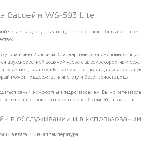
 бассейн WS-593 Lite
рый является доступным по цене, но оснащен большинством 
ество.
ay, она имеет 3 режима: Стандартный, экономичный, спящий
ется двухскоростной водяной насос с высокоскоростным ре
евателем мощностью 3 кВт, его можно нагреть до соответств
орый может поддерживать чистоту и безопасность воды.
лаждаться самым комфортным гидромассажем. Вы можете насл
ожете весело провести время со своей семьей в выходные.
н в обслуживании и в использовании
рашна влага и низкая температура.