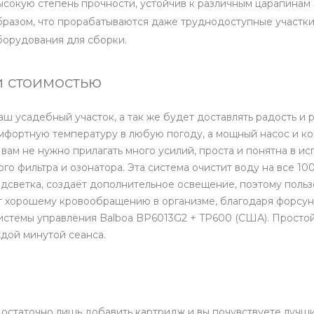
высокую степень прочности, устойчив к различным царапина
бразом, что прорабатываются даже труднодоступные участки
борудования для сборки.
 стоимостью
ш усадебный участок, а так же будет доставлять радость и 
омфортную температуру в любую погоду, а мощный насос и к
 вам не нужно прилагать много усилий, проста и понятна в 
о фильтра и озонатора. Эта система очистит воду на все 100
дсветка, создаёт дополнительное освещение, поэтому пользо
т хорошему кровообращению в организме, благодаря форсун
истемы управления Balboa BP6013G2 + TP600 (США). Просто
ждой минутой сеанса.
остаточно лишь добавить картридж и вы почувствуете лучши