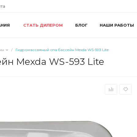
йта
АНИЯ
БЛОГ
НАШИ РАБОТЫ
СТАТЬ ДИЛЕРОМ
+
г
R
ш
ны
/
Гидромассажный спа бассейн Mexda WS-593 Lite
8
R
йн Mexda WS-593 Lite
П
i
+
г
У
П
i