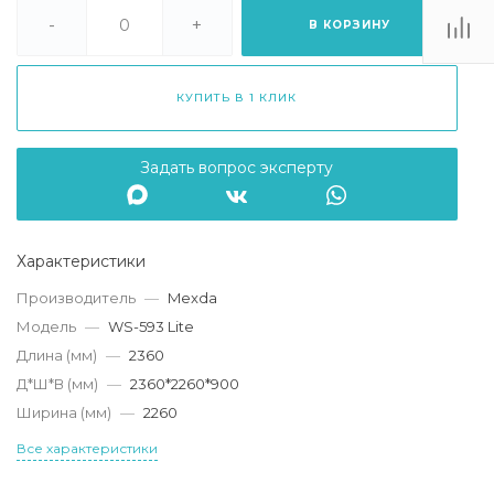
. Липецк, ТЦ
Ривьера", ул.
-
+
В КОРЗИНУ
атукова, 51, ТЦ
"Ривьера"
Пн-Вс 10:00-20:00
КУПИТЬ В 1 КЛИК
info@mexda.ru
Задать вопрос эксперту
Характеристики
Производитель
—
Mexda
Модель
—
WS-593 Lite
Длина (мм)
—
2360
Д*Ш*В (мм)
—
2360*2260*900
Ширина (мм)
—
2260
Все характеристики