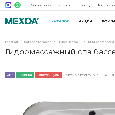
О компании
Услуги
Помощь
Карта са
КАТАЛОГ
АКЦИИ
КОМП
Главная
/
Каталог товаров
/
Гидромассажные мини спа бассей
Гидромассажный спа бассе
Хит
Новинка
Рекомендуем
Артикул
mxd-WS593-1900-001