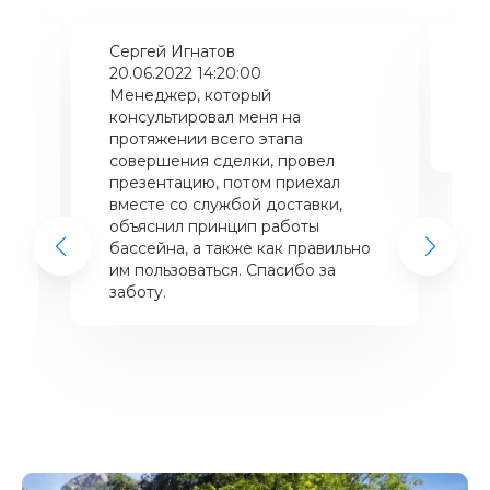
Сергей Игнатов
Ки
20.06.2022 14:20:00
08
Менеджер, который
Хо
консультировал меня на
ба
щий
протяжении всего этапа
це
совершения сделки, провел
же
презентацию, потом приехал
вместе со службой доставки,
объяснил принцип работы
бассейна, а также как правильно
им пользоваться. Спасибо за
заботу.