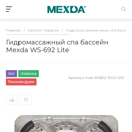
Главная
/
Каталог товаров
/
Гидромассажные мини спа бассей
Гидромассажный спа бассейн
Mexda WS-692 Lite
Хит
Новинка
Артикул
mxd-WS692-1900-001
Рекомендуем