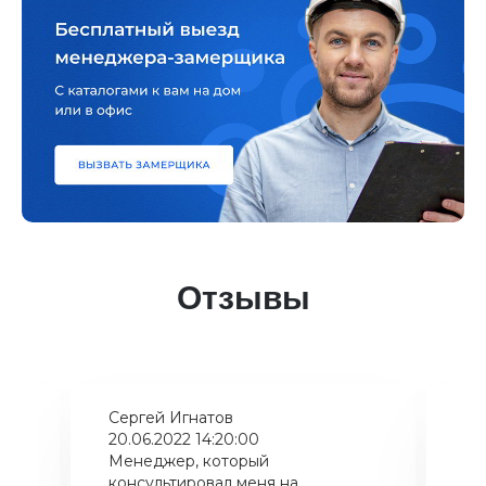
Отзывы
Сергей Игнатов
Ки
20.06.2022 14:20:00
08
Менеджер, который
Хо
консультировал меня на
ба