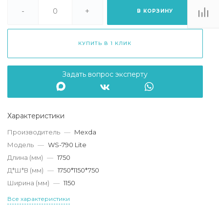
. Липецк, ТЦ
Ривьера", ул.
-
+
В КОРЗИНУ
атукова, 51, ТЦ
"Ривьера"
Пн-Вс 10:00-20:00
КУПИТЬ В 1 КЛИК
info@mexda.ru
Задать вопрос эксперту
Характеристики
Производитель
—
Mexda
Модель
—
WS-790 Lite
Длина (мм)
—
1750
Д*Ш*В (мм)
—
1750*1150*750
Ширина (мм)
—
1150
Все характеристики