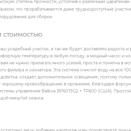
высокую степень прочности, устойчив к различным царапина
бразом, что прорабатываются даже труднодоступные участки
борудования для сборки.
 стоимостью
ш усадебный участок, а так же будет доставлять радость и
омфортную температуру в любую погоду, а мощный насос и к
 вам не нужно прилагать много усилий, проста и понятна в 
о фильтра и озонатора. Эта система очистит воду на все 100
дсветка, создаёт дополнительное освещение, поэтому пользо
т хорошему кровообращению в организме, благодаря форсун
истемы управления Balboa BP6013G2 + TP600 (США). Просто
ждой минутой сеанса.
остаточно лишь добавить картридж и вы почувствуете лучши