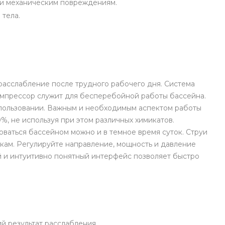
м и механическим повреждениям.
 тела.
 расслабление после трудного рабочего дня. Система
омпрессор служит для бесперебойной работы бассейна.
использовании. Важным и необходимым аспектом работы
%, не используя при этом различных химикатов.
ваться бассейном можно и в темное время суток. Струи
кам. Регулируйте направление, мощность и давление
й и интуитивно понятный интерфейс позволяет быстро
й результат расслабления.