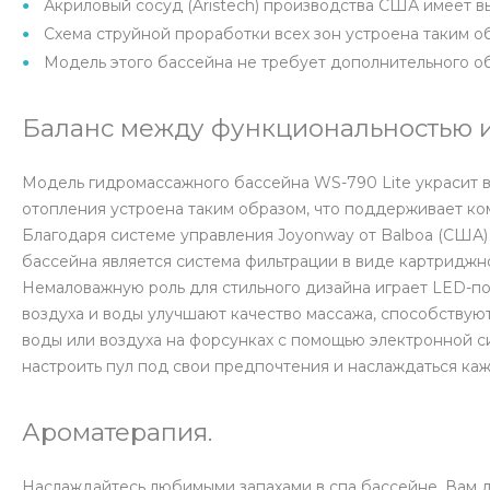
Акриловый сосуд (Aristech) производства США имеет 
Схема струйной проработки всех зон устроена таким о
Модель этого бассейна не требует дополнительного о
Баланс между функциональностью и
Модель гидромассажного бассейна WS-790 Lite украсит ва
отопления устроена таким образом, что поддерживает к
Благодаря системе управления Joyonway от Balboa (США)
бассейна является система фильтрации в виде картриджног
Немаловажную роль для стильного дизайна играет LED-по
воздуха и воды улучшают качество массажа, способствую
воды или воздуха на форсунках с помощью электронной с
настроить пул под свои предпочтения и наслаждаться ка
Ароматерапия.
Наслаждайтесь любимыми запахами в спа бассейне. Вам д