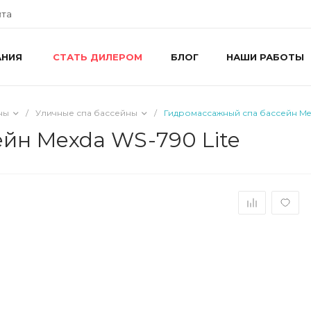
йта
АНИЯ
БЛОГ
НАШИ РАБОТЫ
СТАТЬ ДИЛЕРОМ
+
г
R
ш
ны
/
Уличные спа бассейны
/
Гидромассажный спа бассейн Mex
8
R
йн Mexda WS-790 Lite
П
i
+
г
У
П
i