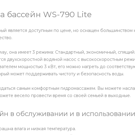
 бассейн WS-790 Lite
рый является доступным по цене, но оснащен большинством 
ество.
ay, она имеет 3 режима: Стандартный, экономичный, спящий
ется двухскоростной водяной насос с высокоскоростным ре
евателем мощностью 3 кВт, его можно нагреть до соответств
орый может поддерживать чистоту и безопасность воды.
лаждаться самым комфортным гидромассажем. Вы можете насл
ожете весело провести время со своей семьей в выходные.
н в обслуживании и в использовании
рашна влага и низкая температура.