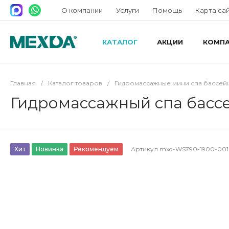
О компании
Услуги
Помощь
Карта са
КАТАЛОГ
АКЦИИ
КОМП
Главная
/
Каталог товаров
/
Гидромассажные мини спа бассей
Гидромассажный спа бассе
Хит
Новинка
Рекомендуем
Артикул
mxd-WS790-1900-001