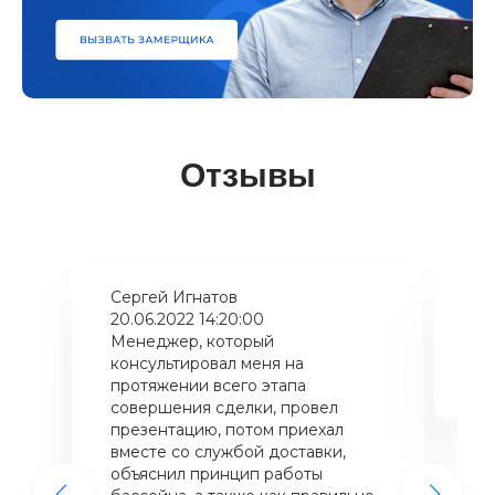
Отзывы
Сергей Игнатов
Ки
20.06.2022 14:20:00
08
Менеджер, который
Хо
консультировал меня на
ба
щий
протяжении всего этапа
це
совершения сделки, провел
же
презентацию, потом приехал
вместе со службой доставки,
объяснил принцип работы