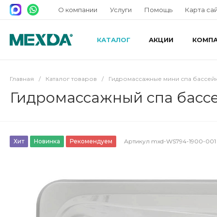
О компании
Услуги
Помощь
Карта са
КАТАЛОГ
АКЦИИ
КОМП
Главная
/
Каталог товаров
/
Гидромассажные мини спа бассей
Гидромассажный спа бассе
Хит
Новинка
Рекомендуем
Артикул
mxd-WS794-1900-001