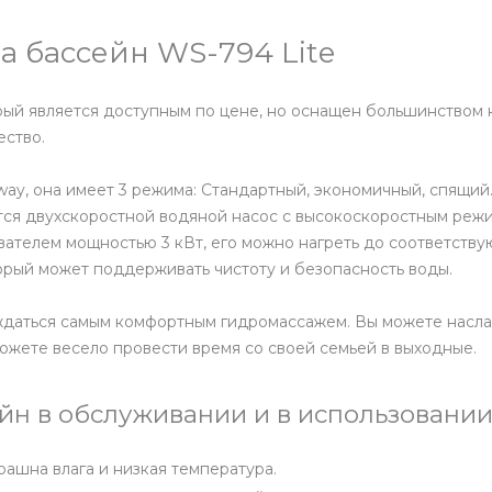
 бассейн WS-794 Lite
рый является доступным по цене, но оснащен большинством 
ество.
ay, она имеет 3 режима: Стандартный, экономичный, спящий
ется двухскоростной водяной насос с высокоскоростным ре
евателем мощностью 3 кВт, его можно нагреть до соответств
орый может поддерживать чистоту и безопасность воды.
лаждаться самым комфортным гидромассажем. Вы можете насл
ожете весело провести время со своей семьей в выходные.
н в обслуживании и в использовании
рашна влага и низкая температура.