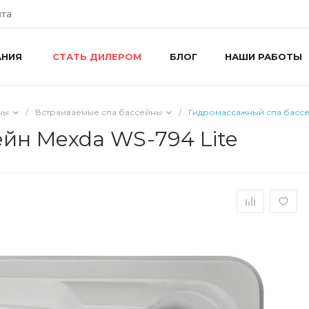
йта
АНИЯ
БЛОГ
НАШИ РАБОТЫ
СТАТЬ ДИЛЕРОМ
+
г
R
ш
ны
/
Встраиваемые спа бассейны
/
Гидромассажный спа бассей
8
R
йн Mexda WS-794 Lite
П
i
+
г
У
П
i