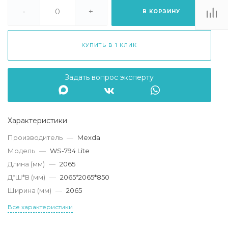
. Липецк, ТЦ
Ривьера", ул.
-
+
В КОРЗИНУ
атукова, 51, ТЦ
"Ривьера"
Пн-Вс 10:00-20:00
КУПИТЬ В 1 КЛИК
info@mexda.ru
Задать вопрос эксперту
Характеристики
Производитель
—
Mexda
Модель
—
WS-794 Lite
Длина (мм)
—
2065
Д*Ш*В (мм)
—
2065*2065*850
Ширина (мм)
—
2065
Все характеристики