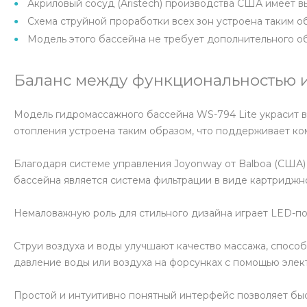
Акриловый сосуд (Aristech) производства США имеет 
Схема струйной проработки всех зон устроена таким о
Модель этого бассейна не требует дополнительного о
Баланс между функциональностью и
Модель гидромассажного бассейна WS-794 Lite украсит ва
отопления устроена таким образом, что поддерживает к
Благодаря системе управления Joyonway от Balboa (США)
бассейна является система фильтрации в виде картриджног
Немаловажную роль для стильного дизайна играет LED-по
Струи воздуха и воды улучшают качество массажа, спосо
давление воды или воздуха на форсунках с помощью элек
Простой и интуитивно понятный интерфейс позволяет быс