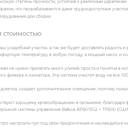
высокую степень прочности, устойчив к различным царапина
бразом, что прорабатываются даже труднодоступные участки
борудования для сборки.
 стоимостью
ш усадебный участок, а так же будет доставлять радость и
омфортную температуру в любую погоду, а мощный насос и к
 вам не нужно прилагать много усилий, проста и понятна в 
о фильтра и озонатора. Эта система очистит воду на все 100
дсветка, создаёт дополнительное освещение, поэтому пользо
бствуют хорошему кровообращению в организме, благодаря 
тронной системы управления Balboa BP6013G2 + TP600 (США
тро настроить пул под свои предпочтения и наслаждаться к