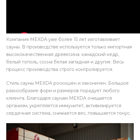
Компания MEXDA уже более 15 лет изготавливает
сауны. В производстве используется только импортная
высококачественная древесина: канадский кедр,
белый тополь, сосна белая западная и другие. Весь
процесс производства строго контролируется.
Стиль сауны MEXDA роскошен и лаконичен. Большое
разнообразие форм и размеров порадует любого
клиента. Благодаря саунам MEXDA очищается
организм, укрепляется иммунитет, активизируется
сердечная система, снижается вес, повышается тонус.