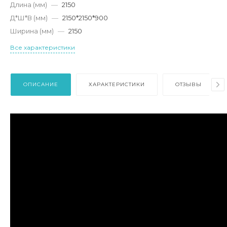
Длина (мм)
—
2150
Д*Ш*В (мм)
—
2150*2150*900
Ширина (мм)
—
2150
Все характеристики
ОПИСАНИЕ
ХАРАКТЕРИСТИКИ
ОТЗЫВЫ