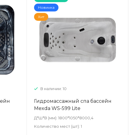
Новинка
Хит
В наличии: 10
сейн
Гидромассажный спа бассейн
Mexda WS-599 Lite
Д*Ш*В (мм):
1800*1050*8000,4
Количество мест (шт):
1