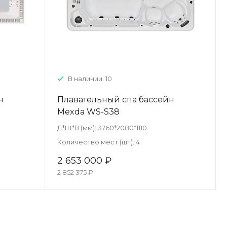
В наличии: 10
н
Плавательный спа бассейн
Mexda WS-S38
Д*Ш*В (мм):
3760*2080*1110
Количество мест (шт):
4
2 653 000 ₽
2 852 375 ₽