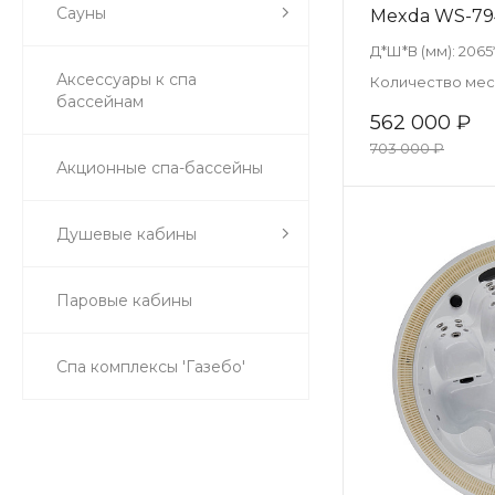
Сауны
Mexda WS-794
Д*Ш*В (мм):
2065
Аксессуары к спа
Количество мест
бассейнам
562 000 ₽
703 000 ₽
Акционные спа-бассейны
Душевые кабины
Паровые кабины
Спа комплексы 'Газебо'