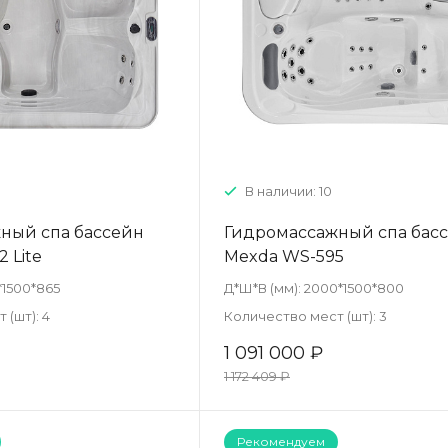
г
"
К
В наличии: 10
ный спа бассейн
Гидромассажный спа бас
 Lite
Mexda WS-595
*1500*865
Д*Ш*В (мм):
2000*1500*800
 (шт):
4
Количество мест (шт):
3
1 091 000 ₽
1 172 409 ₽
Рекомендуем