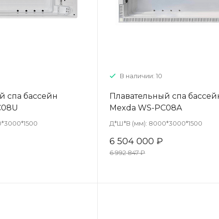
В наличии: 10
й спа бассейн
Плавательный спа бассей
C08U
Mexda WS-PC08A
*3000*1500
Д*Ш*В (мм):
8000*3000*1500
6 504 000 ₽
6 992 847 ₽