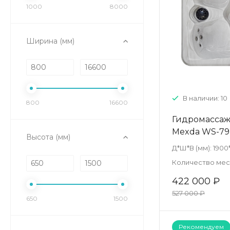
1000
8000
Ширина (мм)
В наличии: 10
800
16600
Гидромассаж
Mexda WS-792
Высота (мм)
Д*Ш*В (мм):
1900
Количество мест
422 000 ₽
527 000 ₽
650
1500
Рекомендуем