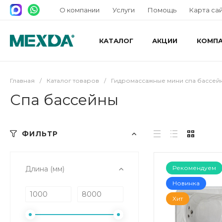
О компании
Услуги
Помощь
Карта са
КАТАЛОГ
АКЦИИ
КОМП
Главная
/
Каталог товаров
/
Гидромассажные мини спа бассей
Спа бассейны
ФИЛЬТР
Рекомендуем
Длина (мм)
Новинка
Хит