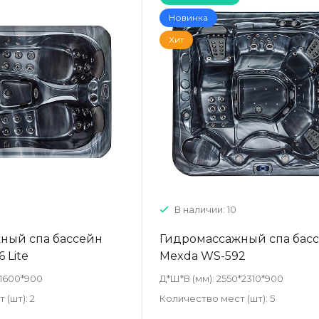
Новинка
Хит
В наличии: 10
ный спа бассейн
Гидромассажный спа бас
 Lite
Mexda WS-592
*1600*900
Д*Ш*В (мм):
2550*2310*900
 (шт):
2
Количество мест (шт):
5