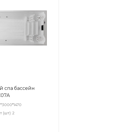
й спа бассейн
C07A
*3000*1470
 (шт):
2