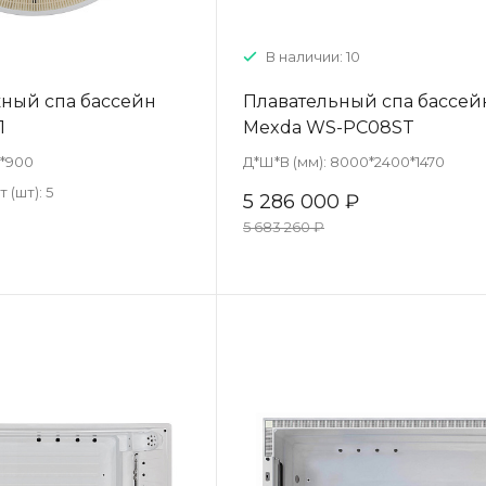
В наличии: 10
ный спа бассейн
Плавательный спа бассей
1
Mexda WS-PC08ST
*900
Д*Ш*В (мм):
8000*2400*1470
 (шт):
5
5 286 000 ₽
5 683 260 ₽