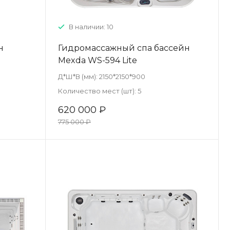
В наличии: 10
н
Гидромассажный спа бассейн
Mexda WS-594 Lite
Д*Ш*В (мм):
2150*2150*900
Количество мест (шт):
5
620 000 ₽
775 000 ₽