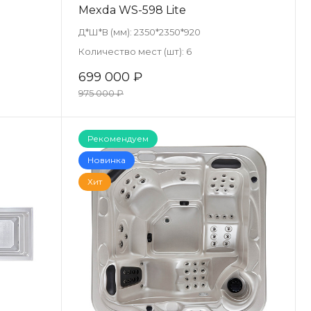
Mexda WS-598 Lite
Д*Ш*В (мм):
2350*2350*920
Количество мест (шт):
6
699 000 ₽
975 000 ₽
Рекомендуем
Новинка
Хит