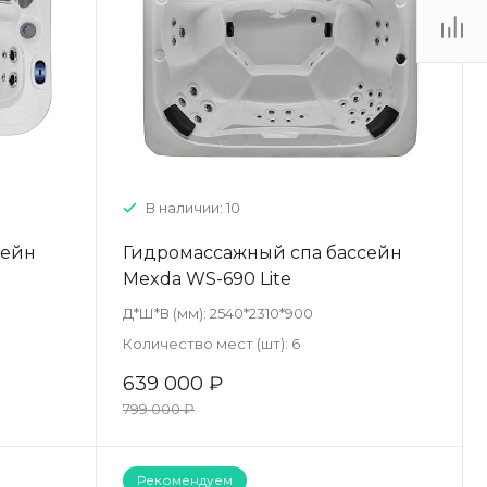
. Липецк, ТЦ
Ривьера", ул.
атукова, 51, ТЦ
"Ривьера"
Пн-Вс 10:00-20:00
info@mexda.ru
В наличии: 10
сейн
Гидромассажный спа бассейн
Mexda WS-690 Lite
Д*Ш*В (мм):
2540*2310*900
Количество мест (шт):
6
639 000 ₽
799 000 ₽
Рекомендуем