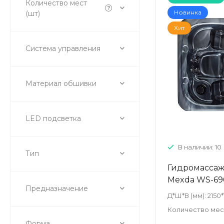
Количество мест
Новинка
(шт)
Хит
Система управления
Материал обшивки
LED подсветка
В наличии: 10
Тип
Гидромассаж
Mexda WS-696
Предназначение
Д*Ш*В (мм):
2150
Количество мест
Форма