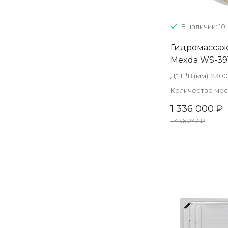
В наличии: 10
Гидромассаж
Mexda WS-39
Д*Ш*В (мм):
2300
Количество мест
1 336 000 ₽
1 436 247 ₽