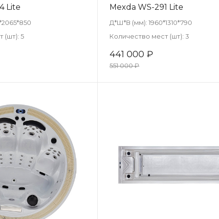
 Lite
Mexda WS-291 Lite
*2065*850
Д*Ш*В (мм):
1960*1310*790
 (шт):
5
Количество мест (шт):
3
441 000 ₽
551 000 ₽