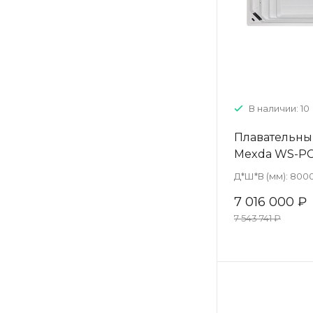
В наличии: 10
Плавательны
Mexda WS-P
Д*Ш*В (мм):
8000
7 016 000 ₽
7 543 741 ₽