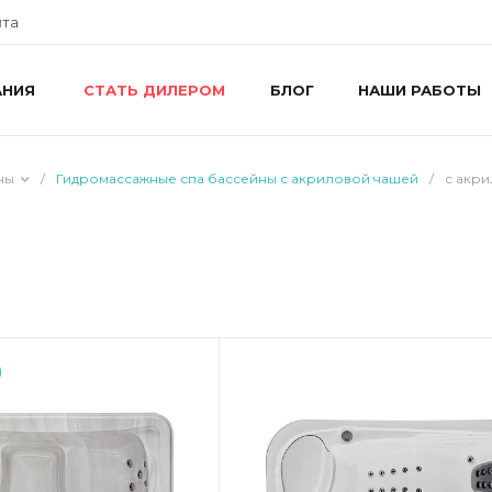
йта
АНИЯ
БЛОГ
НАШИ РАБОТЫ
СТАТЬ ДИЛЕРОМ
+
г
R
ш
ны
/
Гидромассажные спа бассейны с акриловой чашей
/
с акр
8
R
П
i
+
г
У
П
i