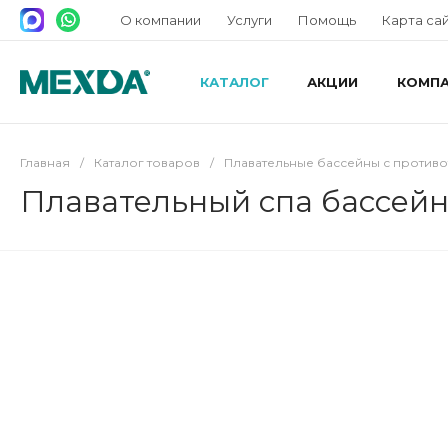
О компании
Услуги
Помощь
Карта са
КАТАЛОГ
АКЦИИ
КОМП
Главная
/
Каталог товаров
/
Плавательные бассейны с против
Плавательный спа бассейн 