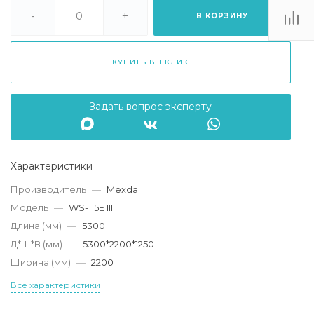
. Липецк, ТЦ
Ривьера", ул.
-
+
В КОРЗИНУ
атукова, 51, ТЦ
"Ривьера"
Пн-Вс 10:00-20:00
КУПИТЬ В 1 КЛИК
info@mexda.ru
Задать вопрос эксперту
Характеристики
Производитель
—
Mexda
Модель
—
WS-115E III
Длина (мм)
—
5300
Д*Ш*В (мм)
—
5300*2200*1250
Ширина (мм)
—
2200
Все характеристики