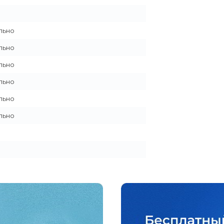
льно
льно
льно
льно
льно
льно