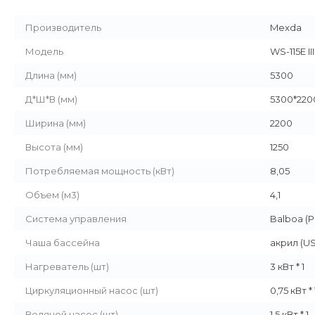
Производитель
Mexda
Модель
WS-115E III
Длина (мм)
5300
Д*Ш*В (мм)
5300*220
Ширина (мм)
2200
Высота (мм)
1250
Потребляемая мощность (кВт)
8,05
Объем (м3)
4,1
Система управления
Balboa (P
Чаша бассейна
акрил (U
Нагреватель (шт)
3 кВт * 1
Циркуляционный насос (шт)
0,75 кВт * 
Водяной насос (шт)
1,5 кВт * 1