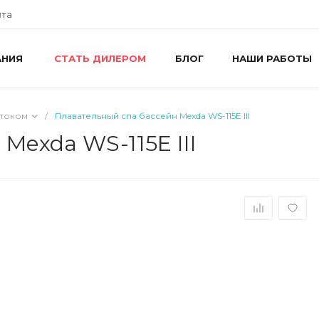
йта
АНИЯ
БЛОГ
НАШИ РАБОТЫ
СТАТЬ ДИЛЕРОМ
+
г
R
ш
отоком
/
Плавательный спа бассейн Mexda WS-115E III
8
R
Mexda WS-115E III
П
i
+
г
У
П
i