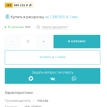
-6%
389 232 ₽
Купить в рассрочку
за
1 295 500 ₽
/ мес.
В наличии
100
Нашли дешевле?
-
+
В КОРЗИНУ
КУПИТЬ В 1 КЛИК
Задать вопрос эксперту
Характеристики
Производитель
—
Mexda
Модель
—
WS-SP500