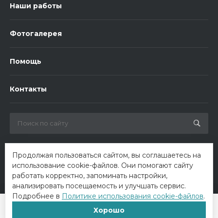
Наши работы
Фотогалерея
Помощь
Контакты
Продолжая пользоваться сайтом, вы соглашаетесь на
использование cookie-файлов. Они помогают сайту
работать корректно, запоминать настройки,
анализировать посещаемость и улучшать сервис.
Подробнее в
Политике использования cookie-файлов
.
© 2026 ООО «Биотроника». Все права защищены
Хорошо
Главная
Главная
Кабинет
Кабинет
Корзина
Корзина
Избранные
Избранные
Сравнение
Сравнение