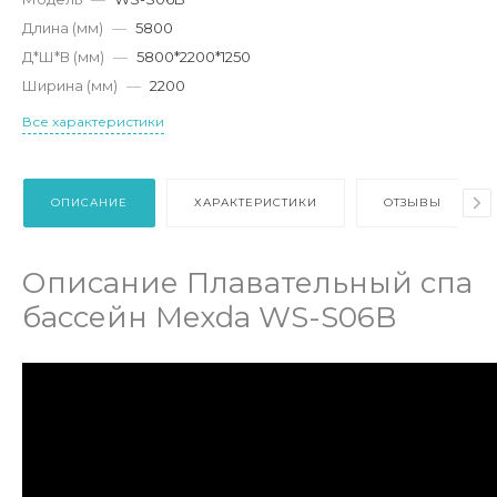
Длина (мм)
—
5800
Д*Ш*В (мм)
—
5800*2200*1250
Ширина (мм)
—
2200
Все характеристики
ОПИСАНИЕ
ХАРАКТЕРИСТИКИ
ОТЗЫВЫ
Описание Плавательный спа
бассейн Mexda WS-S06B