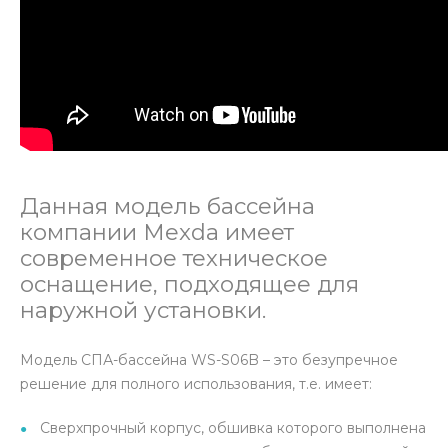
Данная модель бассейна
компании Mexda имеет
современное техническое
оснащение, подходящее для
наружной установки.
Модель СПА-бассейна WS-S06B – это безупречное
решение для полного использования, т.е. имеет:
Сверхпрочный корпус, обшивка которого выполнена