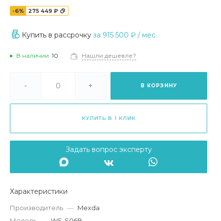
-6%
275 449 ₽
Купить в рассрочку
за
915 500 ₽
/ мес.
В наличии
10
Нашли дешевле?
-
+
В КОРЗИНУ
КУПИТЬ В 1 КЛИК
Задать вопрос эксперту
Характеристики
Производитель
—
Mexda
Модель
—
WS-S06B