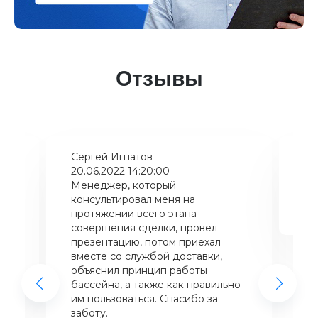
Отзывы
Сергей Игнатов
Ки
20.06.2022 14:20:00
08
Менеджер, который
Хо
консультировал меня на
ба
щий
протяжении всего этапа
це
совершения сделки, провел
же
презентацию, потом приехал
вместе со службой доставки,
объяснил принцип работы
бассейна, а также как правильно
им пользоваться. Спасибо за
заботу.