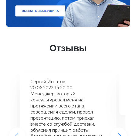
Отзывы
Сергей Игнатов
Ки
20.06.2022 14:20:00
08
Менеджер, который
Хо
консультировал меня на
ба
щий
протяжении всего этапа
це
совершения сделки, провел
же
презентацию, потом приехал
вместе со службой доставки,
объяснил принцип работы