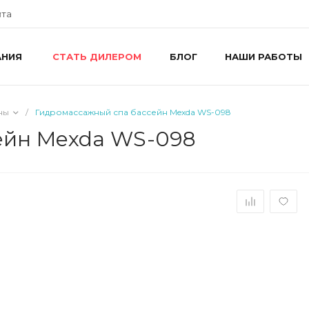
йта
АНИЯ
БЛОГ
НАШИ РАБОТЫ
СТАТЬ ДИЛЕРОМ
+
г
R
ш
ны
/
Гидромассажный спа бассейн Mexda WS-098
8
R
ейн Mexda WS-098
П
i
+
г
У
П
i