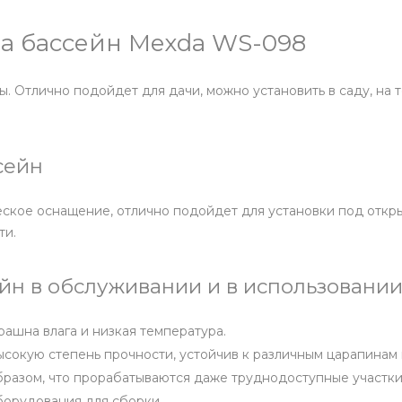
а бассейн Mexda WS-098
Отлично подойдет для дачи, можно установить в саду, на 
сейн
ское оснащение, отлично подойдет для установки под откры
ти.
н в обслуживании и в использовании
рашна влага и низкая температура.
высокую степень прочности, устойчив к различным царапина
бразом, что прорабатываются даже труднодоступные участки
борудования для сборки.