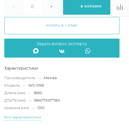
. Липецк, ТЦ
Ривьера", ул.
-
+
В КОРЗИНУ
атукова, 51, ТЦ
"Ривьера"
Пн-Вс 10:00-20:00
КУПИТЬ В 1 КЛИК
info@mexda.ru
Задать вопрос эксперту
Характеристики
Производитель
—
Mexda
Модель
—
WS-098
Длина (мм)
—
1860
Д*Ш*В (мм)
—
1860*1310*780
Ширина (мм)
—
1310
Все характеристики