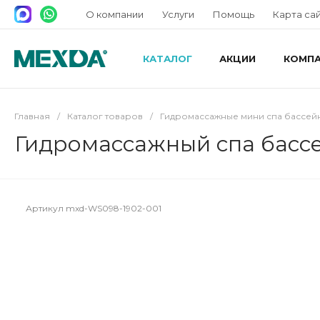
О компании
Услуги
Помощь
Карта са
КАТАЛОГ
АКЦИИ
КОМП
Главная
/
Каталог товаров
/
Гидромассажные мини спа бассей
Гидромассажный спа басс
Артикул
mxd-WS098-1902-001