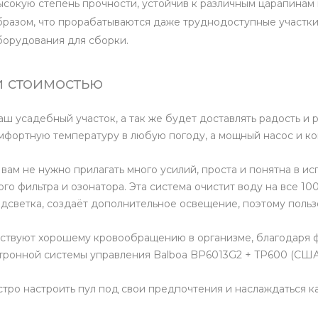
высокую степень прочности, устойчив к различным царапина
бразом, что прорабатываются даже труднодоступные участки
борудования для сборки.
 стоимостью
ш усадебный участок, а так же будет доставлять радость и 
омфортную температуру в любую погоду, а мощный насос и к
 вам не нужно прилагать много усилий, проста и понятна в 
о фильтра и озонатора. Эта система очистит воду на все 100
дсветка, создаёт дополнительное освещение, поэтому пользо
бствуют хорошему кровообращению в организме, благодаря 
тронной системы управления Balboa BP6013G2 + TP600 (США
тро настроить пул под свои предпочтения и наслаждаться к