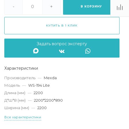
. Липецк, ТЦ
Ривьера", ул.
-
+
В КОРЗИНУ
атукова, 51, ТЦ
"Ривьера"
Пн-Вс 10:00-20:00
КУПИТЬ В 1 КЛИК
info@mexda.ru
Задать вопрос эксперту
Характеристики
Производитель
—
Mexda
Модель
—
WS-194 Lite
Длина (мм)
—
2200
Д*Ш*В (мм)
—
2200*2200*890
Ширина (мм)
—
2200
Все характеристики