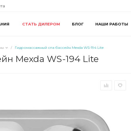
йта
АНИЯ
БЛОГ
НАШИ РАБОТЫ
СТАТЬ ДИЛЕРОМ
+
г
R
ш
ны
/
Гидромассажный спа бассейн Mexda WS-194 Lite
8
R
йн Mexda WS-194 Lite
П
i
+
г
У
П
i