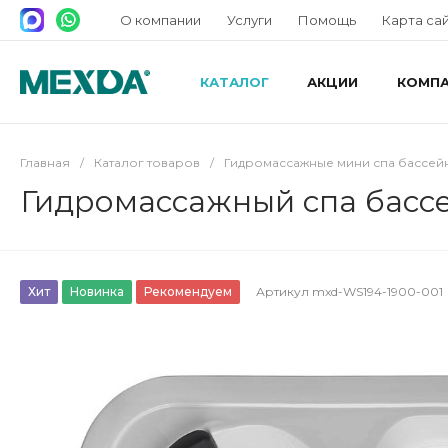
О компании
Услуги
Помощь
Карта са
КАТАЛОГ
АКЦИИ
КОМП
Главная
/
Каталог товаров
/
Гидромассажные мини спа бассей
Гидромассажный спа бассе
Хит
Новинка
Рекомендуем
Артикул
mxd-WS194-1900-001