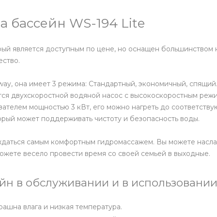
 бассейн WS-194 Lite
рый является доступным по цене, но оснащен большинством 
ество.
ay, она имеет 3 режима: Стандартный, экономичный, спящий
ется двухскоростной водяной насос с высокоскоростным ре
евателем мощностью 3 кВт, его можно нагреть до соответств
орый может поддерживать чистоту и безопасность воды.
лаждаться самым комфортным гидромассажем. Вы можете насл
ожете весело провести время со своей семьей в выходные.
н в обслуживании и в использовании
рашна влага и низкая температура.