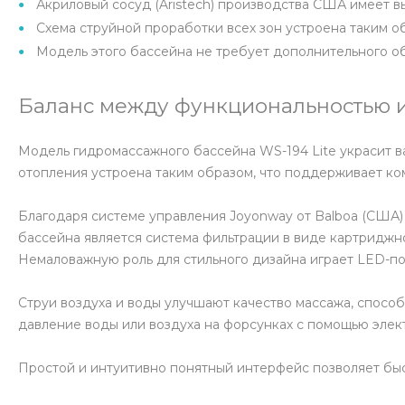
Акриловый сосуд (Aristech) производства США имеет 
Схема струйной проработки всех зон устроена таким о
Модель этого бассейна не требует дополнительного о
Баланс между функциональностью и
Модель гидромассажного бассейна WS-194 Lite украсит ва
отопления устроена таким образом, что поддерживает к
Благодаря системе управления Joyonway от Balboa (США)
бассейна является система фильтрации в виде картриджног
Немаловажную роль для стильного дизайна играет LED-по
Струи воздуха и воды улучшают качество массажа, спосо
давление воды или воздуха на форсунках с помощью элек
Простой и интуитивно понятный интерфейс позволяет быс