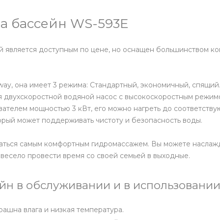
а бассейн WS-593E
й является доступным по цене, но оснащен большинством кон
ay, она имеет 3 режима: Стандартный, экономичный, спящий
ся двухскоростной водяной насос с высокоскоростным режим
евателем мощностью 3 кВт, его можно нагреть до соответств
орый может поддерживать чистоту и безопасность воды.
даться самым комфортным гидромассажем. Вы можете наслаж
весело провести время со своей семьей в выходные.
н в обслуживании и в использовании
рашна влага и низкая температура.