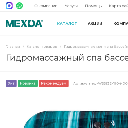
О компании
Услуги
Помощь
Карта са
КАТАЛОГ
АКЦИИ
КОМП
Главная
/
Каталог товаров
/
Гидромассажные мини спа бассей
Гидромассажный спа басс
Хит
Новинка
Рекомендуем
Артикул
mxd-WS593E-1904-00