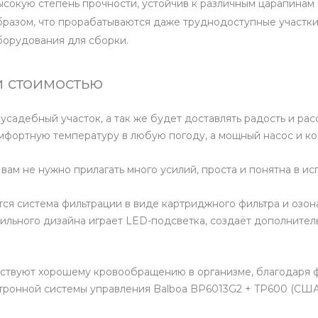
высокую степень прочности, устойчив к различным царапина
бразом, что прорабатываются даже труднодоступные участки
борудования для сборки.
 стоимостью
садебный участок, а так же будет доставлять радость и рас
омфортную температуру в любую погоду, а мощный насос и к
вам не нужно прилагать много усилий, проста и понятна в ис
 система фильтрации в виде картриджного фильтра и озонат
тильного дизайна играет LED-подсветка, создаёт дополните
бствуют хорошему кровообращению в организме, благодаря 
тронной системы управления Balboa BP6013G2 + TP600 (США