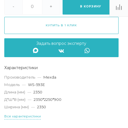
. Липецк, ТЦ
Ривьера", ул.
-
+
В КОРЗИНУ
атукова, 51, ТЦ
"Ривьера"
Пн-Вс 10:00-20:00
КУПИТЬ В 1 КЛИК
info@mexda.ru
Задать вопрос эксперту
Характеристики
Производитель
—
Mexda
Модель
—
WS-593E
Длина (мм)
—
2350
Д*Ш*В (мм)
—
2350*2250*900
Ширина (мм)
—
2350
Все характеристики