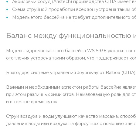
Акриловый сосуд (Aristech) производства США имеет 
Схема струйной проработки всех зон устроена таким о
Модель этого бассейна не требует дополнительного о
Баланс между функциональностью и
Модель гидромассажного бассейна WS-593E украсит ваш у
отопления устроена таким образом, что поддерживает к
Благодаря системе управления Joyonway от Balboa (США) 
Важным и необходимым аспектом работы бассейна является
при этом различных химикатов. Немаловажную роль для с
и в темное время суток.
Струи воздуха и воды улучшают качество массажа, спосо
давление воды или воздуха на форсунках с помощью элек