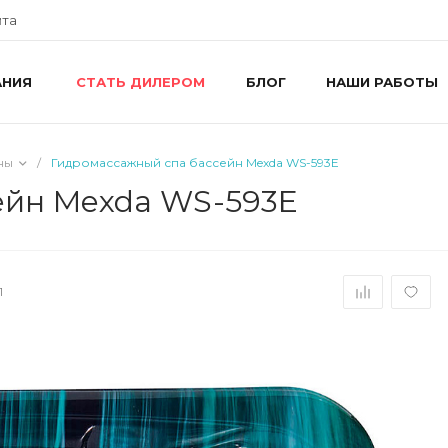
йта
АНИЯ
БЛОГ
НАШИ РАБОТЫ
СТАТЬ ДИЛЕРОМ
+
г
R
ш
ны
/
Гидромассажный спа бассейн Mexda WS-593E
8
R
ейн Mexda WS-593E
П
i
+
1
г
У
П
i