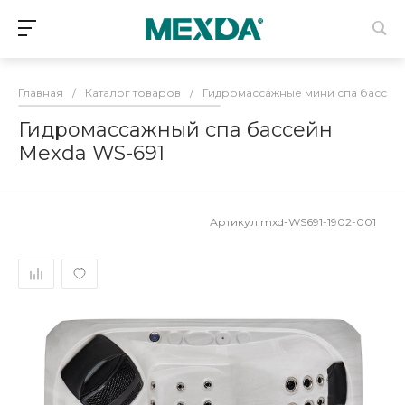
Главная
/
Каталог товаров
/
Гидромассажные мини спа бассей
Гидромассажный спа бассейн
Mexda WS-691
Артикул
mxd-WS691-1902-001