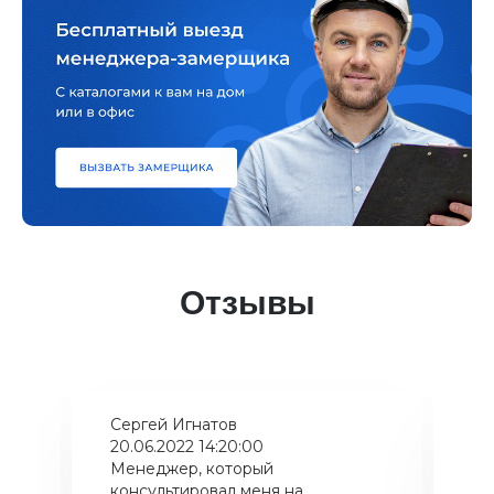
Отзывы
Сергей Игнатов
Ки
20.06.2022 14:20:00
08
Менеджер, который
Хо
консультировал меня на
ба