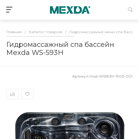
Главная
/
Каталог товаров
/
Гидромассажные мини спа бассей
Гидромассажный спа бассейн
Mexda WS-593H
Артикул
mxd-WS593H-1903-001