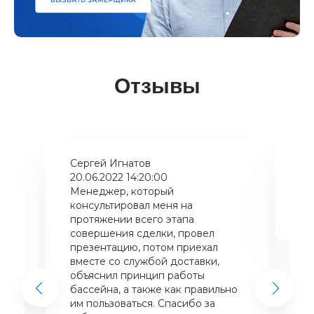
Отзывы
Сергей Игнатов
Ки
20.06.2022 14:20:00
08
Менеджер, который
Хо
консультировал меня на
ба
щий
протяжении всего этапа
це
совершения сделки, провел
же
презентацию, потом приехал
вместе со службой доставки,
объяснил принцип работы
бассейна, а также как правильно
им пользоваться. Спасибо за