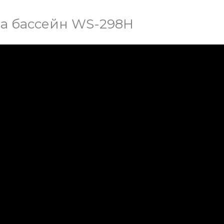
а бассейн WS-298H