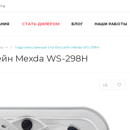
йта
АНИЯ
БЛОГ
НАШИ РАБОТЫ
СТАТЬ ДИЛЕРОМ
+
г
R
ш
ны
/
Гидромассажный спа бассейн Mexda WS-298H
8
R
ейн Mexda WS-298H
П
i
+
г
У
П
i