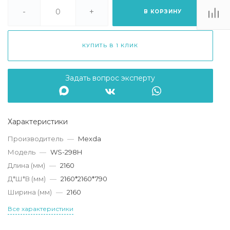
. Липецк, ТЦ
Ривьера", ул.
-
+
В КОРЗИНУ
атукова, 51, ТЦ
"Ривьера"
Пн-Вс 10:00-20:00
КУПИТЬ В 1 КЛИК
info@mexda.ru
Задать вопрос эксперту
Характеристики
Производитель
—
Mexda
Модель
—
WS-298H
Длина (мм)
—
2160
Д*Ш*В (мм)
—
2160*2160*790
Ширина (мм)
—
2160
Все характеристики