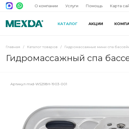
О компании
Услуги
Помощь
Карта са
КАТАЛОГ
АКЦИИ
КОМП
Главная
/
Каталог товаров
/
Гидромассажные мини спа бассей
Гидромассажный спа басс
Артикул
mxd-WS298H-1903-001