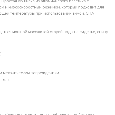
. Простая обшивка из алюминиевого пластика с
ом и низкоскоростным режимом, который подходит для
ующей температуры при использовании зимой. СПА
даться мощной массажной струей воды на сиденье, спину
:
м и механическим повреждениям.
 тела.
сслабление после трудного рабочего дня. Система