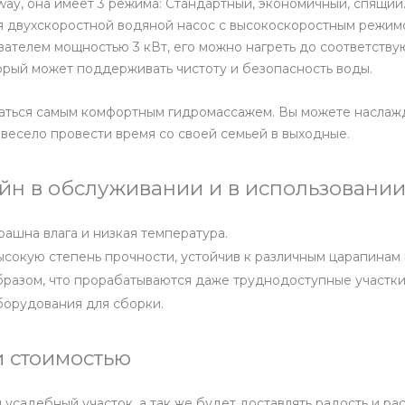
ay, она имеет 3 режима: Стандартный, экономичный, спящий
ся двухскоростной водяной насос с высокоскоростным режим
евателем мощностью 3 кВт, его можно нагреть до соответств
орый может поддерживать чистоту и безопасность воды.
даться самым комфортным гидромассажем. Вы можете наслаж
весело провести время со своей семьей в выходные.
н в обслуживании и в использовании
рашна влага и низкая температура.
высокую степень прочности, устойчив к различным царапина
бразом, что прорабатываются даже труднодоступные участки
борудования для сборки.
 стоимостью
садебный участок, а так же будет доставлять радость и ра