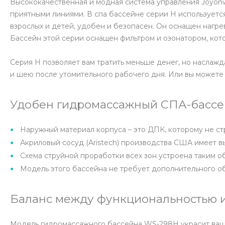
Высококачественная и модная система управления Joyonw
приятными линиями. В спа бассейне серии H использует
взрослых и детей, удобен и безопасен. Он оснащен нагр
Бассейн этой серии оснащен фильтром и озонатором, кот
Серия H позволяет вам тратить меньше денег, но наслаж
и шею после утомительного рабочего дня. Или вы можете 
Удобен гидромассажный СПА-бассей
Наружный материал корпуса – это ДПК, которому не ст
Акриловый сосуд (Aristech) производства США имеет 
Схема струйной проработки всех зон устроена таким о
Модель этого бассейна не требует дополнительного о
Баланс между функциональностью и
Модель гидромассажного бассейна WS-298H украсит ваш у